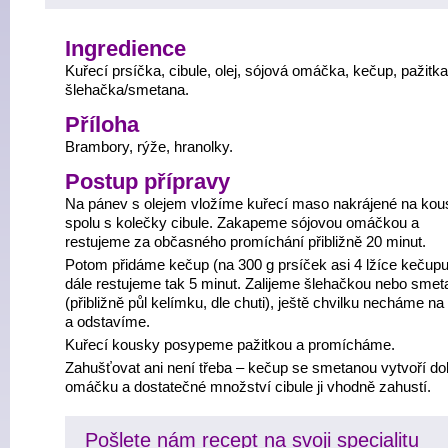
Ingredience
Kuřecí prsíčka, cibule, olej, sójová omáčka, kečup, pažitka
šlehačka/smetana.
Příloha
Brambory, rýže, hranolky.
Postup přípravy
Na pánev s olejem vložíme kuřecí maso nakrájené na kou
spolu s kolečky cibule. Zakapeme sójovou omáčkou a
restujeme za občasného promíchání přibližně 20 minut.
Potom přidáme kečup (na 300 g prsíček asi 4 lžíce kečupu
dále restujeme tak 5 minut. Zalijeme šlehačkou nebo sme
(přibližně půl kelímku, dle chuti), ještě chvilku necháme na
a odstavíme.
Kuřecí kousky posypeme pažitkou a promícháme.
Zahušťovat ani není třeba – kečup se smetanou vytvoří do
omáčku a dostatečné množství cibule ji vhodně zahustí.
Pošlete nám recept na svoji specialitu