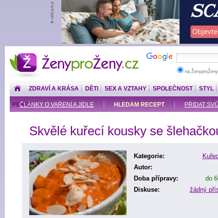
ŽenyproŽeny.cz
na ŽenyproŽeny
ZDRAVÍ A KRÁSA
DĚTI
SEX A VZTAHY
SPOLEČNOST
STYL
PENÍZE
ČLÁNKY O VAŘENÍ A JÍDLE
HLEDÁM RECEPT
PŘIDAT SV
Skvělé kuřecí kousky se šlehačko
Kategorie:
Kuře
Autor:
Doba přípravy:
do 6
Diskuse:
žádný př