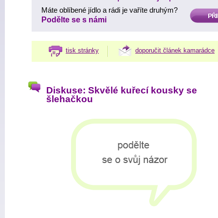
Máte oblíbené jídlo a rádi je vaříte druhým?
PŘIDAT
Podělte se s námi
tisk stránky
doporučit článek kamarádce
Diskuse: Skvělé kuřecí kousky se
šlehačkou