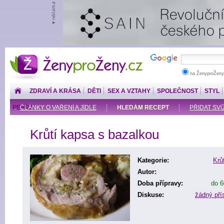
ŽenyproŽeny.cz
na ŽenyproŽeny
ZDRAVÍ A KRÁSA
DĚTI
SEX A VZTAHY
SPOLEČNOST
STYL
PENÍZE
ČLÁNKY O VAŘENÍ A JÍDLE
HLEDÁM RECEPT
PŘIDAT SV
Krůtí kapsa s bazalkou
Kategorie:
Krů
Autor:
Doba přípravy:
do 6
Diskuse:
žádný př