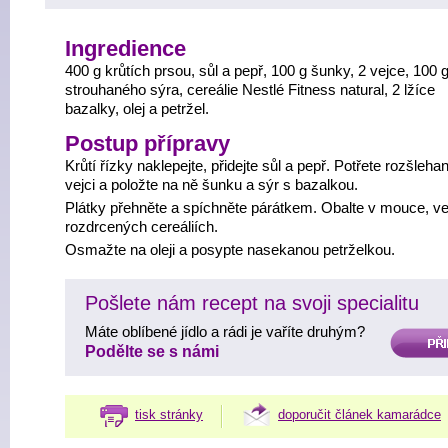
Ingredience
400 g krůtích prsou, sůl a pepř, 100 g šunky, 2 vejce, 100 
strouhaného sýra, cereálie Nestlé Fitness natural, 2 lžíce
bazalky, olej a petržel.
Postup přípravy
Krůtí řízky naklepejte, přidejte sůl a pepř. Potřete rozšleha
vejci a položte na ně šunku a sýr s bazalkou.
Plátky přehněte a spíchněte párátkem. Obalte v mouce, ve
rozdrcených cereáliích.
Osmažte na oleji a posypte nasekanou petrželkou.
Pošlete nám recept na svoji specialitu
Máte oblíbené jídlo a rádi je vaříte druhým?
PŘIDAT
Podělte se s námi
tisk stránky
doporučit článek kamarádce