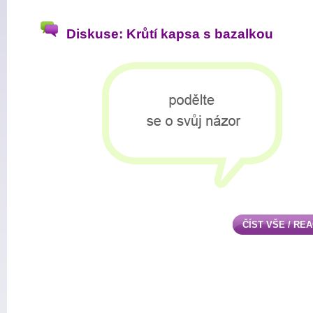
Diskuse: Krůtí kapsa s bazalkou
ČÍST VŠE / RE