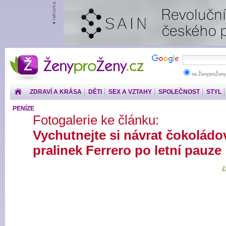
ŽenyproŽeny.cz
na ŽenyproŽeny
ZDRAVÍ A KRÁSA
DĚTI
SEX A VZTAHY
SPOLEČNOST
STYL
PENÍZE
Fotogalerie ke článku:
Vychutnejte si návrat čokolád
pralinek Ferrero po letní pauze
z