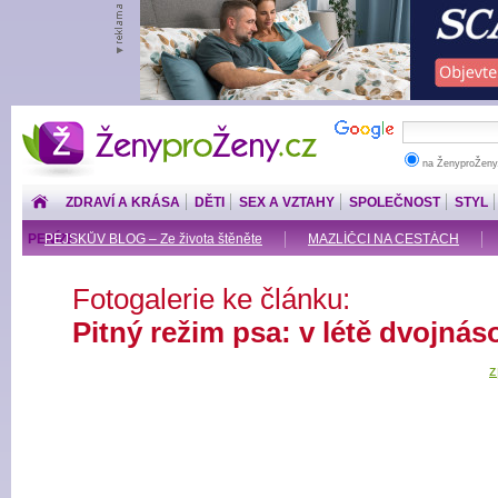
ŽenyproŽeny.cz
na ŽenyproŽeny
ZDRAVÍ A KRÁSA
DĚTI
SEX A VZTAHY
SPOLEČNOST
STYL
PENÍZE
PEJSKŮV BLOG – Ze života štěněte
MAZLÍČCI NA CESTÁCH
Fotogalerie ke článku:
Pitný režim psa: v létě dvojná
z