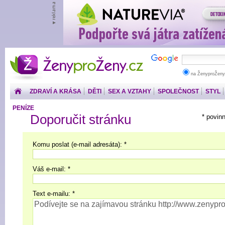
ŽenyproŽeny.cz
na ŽenyproŽeny
ZDRAVÍ A KRÁSA
DĚTI
SEX A VZTAHY
SPOLEČNOST
STYL
PENÍZE
Doporučit stránku
* povin
Komu poslat (e-mail adresáta): *
Váš e-mail: *
Text e-mailu: *