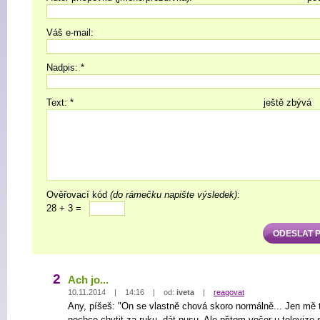
Váš e-mail:
Nadpis: *
Text: *
ještě zbývá
Ověřovací kód
(do rámečku napište výsledek)
:
28 + 3 =
2
Ach jo...
10.11.2014 | 14:16 | od:
iveta
|
reagovat
Any, píšeš: "On se vlastně chová skoro normálně... Jen mě 
nechce chytit za ruku, dát pusu. Ale přitom večer u televize