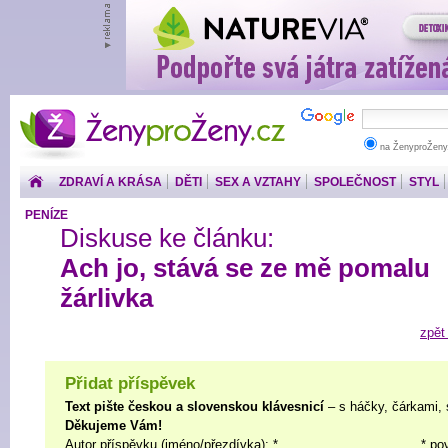
ŽenyproŽeny.cz
na ŽenyproŽeny
ZDRAVÍ A KRÁSA
DĚTI
SEX A VZTAHY
SPOLEČNOST
STYL
PENÍZE
Diskuse ke článku:
Ach jo, stává se ze mě pomalu
žárlivka
zpět
Přidat příspěvek
Text pište českou a slovenskou klávesnicí
– s háčky, čárkami, 
Děkujeme Vám!
Autor příspěvku (jméno/přezdívka): *
* po