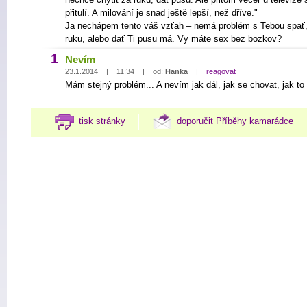
přitulí. A milování je snad ještě lepší, než dříve."
Ja nechápem tento váš vzťah – nemá problém s Tebou spať,
ruku, alebo dať Ti pusu má. Vy máte sex bez bozkov?
1
Nevím
23.1.2014 | 11:34 | od:
Hanka
|
reagovat
Mám stejný problém... A nevím jak dál, jak se chovat, jak to
tisk stránky
doporučit Příběhy kamarádce