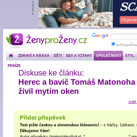
ŽenyproŽeny.cz
na ŽenyproŽeny
ZDRAVÍ A KRÁSA
DĚTI
SEX A VZTAHY
SPOLEČNOST
STYL
PENÍZE
Diskuse ke článku:
Herec a bavič Tomáš Matonoha
živil mytím oken
zpět
Přidat příspěvek
Text pište českou a slovenskou klávesnicí
– s háčky, čárkami, 
Děkujeme Vám!
Autor příspěvku (jméno/přezdívka): *
* po