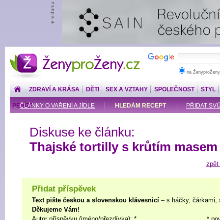
ŽenyproŽeny.cz
na ŽenyproŽeny
ZDRAVÍ A KRÁSA
DĚTI
SEX A VZTAHY
SPOLEČNOST
STYL
PENÍZE
ČLÁNKY O VAŘENÍ A JÍDLE
HLEDÁM RECEPT
PŘIDAT SV
Diskuse ke článku:
Thajské tortilly s krůtím masem
zpět
Přidat příspěvek
Text pište českou a slovenskou klávesnicí
– s háčky, čárkami, 
Děkujeme Vám!
Autor příspěvku (jméno/přezdívka): *
* po