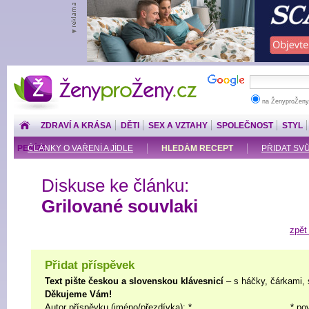
ŽenyproŽeny.cz
na ŽenyproŽeny
ZDRAVÍ A KRÁSA
DĚTI
SEX A VZTAHY
SPOLEČNOST
STYL
PENÍZE
ČLÁNKY O VAŘENÍ A JÍDLE
HLEDÁM RECEPT
PŘIDAT SV
Diskuse ke článku:
Grilované souvlaki
zpět
Přidat příspěvek
Text pište českou a slovenskou klávesnicí
– s háčky, čárkami, 
Děkujeme Vám!
Autor příspěvku (jméno/přezdívka): *
* po