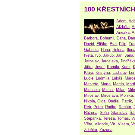
100 KŘESTNÍC
Adam
,
Adé
Alžběta
,
A
Anežka
,
A
Barbora
,
Bohumil
,
Dana
,
Dan
David
,
Eliška
,
Eva
,
Filip
,
Fra
Gabriela
,
Hana
,
Helena
,
Ilon
Iveta
,
Ivo
,
Jakub
,
Jan
,
Jana
Jaroslav
,
Jaroslava
,
Jindřišk
Jitka
,
Josef
,
Kamila
,
Karel
,
K
Klára
,
Kristýna
,
Ladislav
,
Le
Lucie
,
Ludmila
,
Lukáš
,
Marce
Markéta
,
Marta
,
Martin
,
Mart
Michaela
,
Michal
,
Milan
,
Mil
Miroslav
,
Miroslava
,
Monika
Nikola
,
Olga
,
Ondřej
,
Patrik
,
Petr
,
Petra
,
Radka
,
Renáta
,
Růžena
,
Soňa
,
Stanislav
,
Šá
Štěpánka
,
Tereza
,
Tomáš
,
V
Věra
,
Viktorie
,
Vít
,
Vlasta
,
V
Zdeňka
,
Zuzana
.