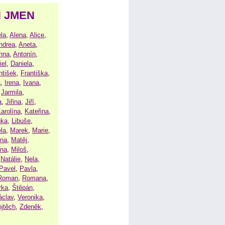
H JMEN
la
,
Alena
,
Alice
,
ndrea
,
Aneta
,
nna
,
Antonín
,
iel
,
Daniela
,
ntišek
,
Františka
,
a
,
Irena
,
Ivana
,
,
Jarmila
,
a
,
Jiřina
,
Jiří
,
arolína
,
Kateřina
,
nka
,
Libuše
,
la
,
Marek
,
Marie
,
ina
,
Matěj
,
ena
,
Miloš
,
,
Natálie
,
Nela
,
Pavel
,
Pavla
,
Roman
,
Romana
,
rka
,
Štěpán
,
áclav
,
Veronika
,
ojtěch
,
Zdeněk
,