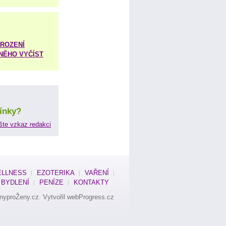
ROZENÍ
 NĚHO VYČÍST
ínky?
šte vzkaz redakci
LLNESS
EZOTERIKA
VAŘENÍ
BYDLENÍ
PENÍZE
KONTAKTY
nyproŽeny.cz
. Vytvořil
webProgress.cz