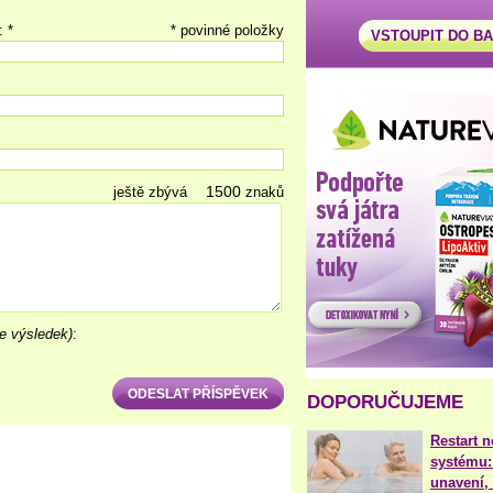
: *
* povinné položky
VSTOUPIT DO B
ještě zbývá
znaků
e výsledek)
:
DOPORUČUJEME
Restart 
systému:
unavení, 