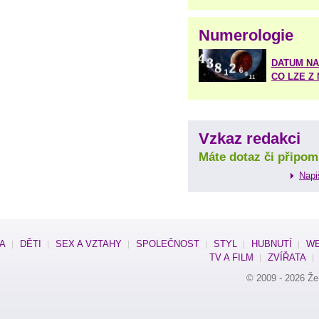
Numerologie
DATUM NA
CO LZE Z
Vzkaz redakci
Máte dotaz či připom
Napi
SA
DĚTI
SEX A VZTAHY
SPOLEČNOST
STYL
HUBNUTÍ
WE
TV A FILM
ZVÍŘATA
© 2009 - 2026
Že