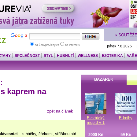
SOUTĚŽ
na ŽenyproŽeny.cz
na internetu
pátek 7.8.2026 
ZTAHY
SPOLEČNOST
STYL
HUBNUTÍ
WELLNESS
EZOTERIKA
VAŘE
BAZÁREK
:
 s kaprem na
zpět na článek
Elektrický
E-knihy
mop 3 v 1
klávesnicí
– s háčky, čárkami, stříškou atd.
2000 Kč
59 Kč