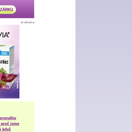
AZÁRKU
nervového
 proč jsme
i když