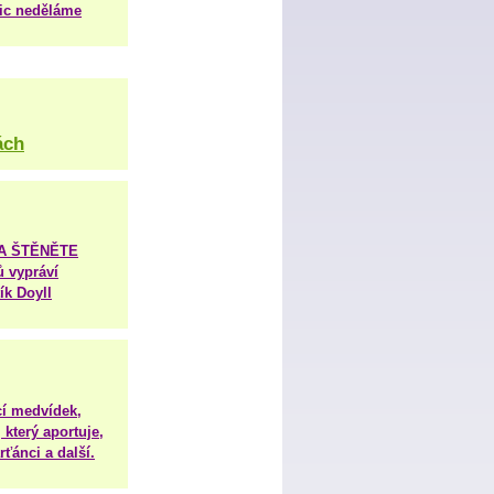
nic neděláme
ách
TA ŠTĚNĚTE
ů vypráví
ík Doyll
í medvídek,
 který aportuje,
ťánci a další.