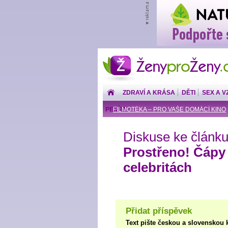
ŽenyproŽeny.cz
ZDRAVÍ A KRÁSA
DĚTI
SEX A V
PENÍZE
FILMOTÉKA – PRO VAŠE DOMÁCÍ KINO
Diskuse ke článku
Prostřeno! Čápy
celebritách
Přidat příspěvek
Text pište českou a slovenskou 