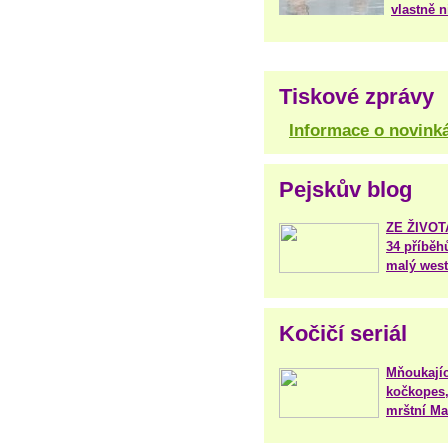
vlastně 
Tiskové zprávy
Informace o novink
Pejskův blog
ZE ŽIVO
34 příběh
malý west
Kočičí seriál
Mňoukajíc
kočkopes,
mrštní Mar