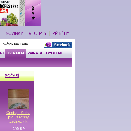
E
NOVINKY
RECEPTY
PŘÍBĚHY
| svátek má Lada
NÍ
TV A FILM
ZVÍŘATA
BYDLENÍ
POČASÍ
Cestuj ! Kniha
pro všechny
cestovatele
400 Kč