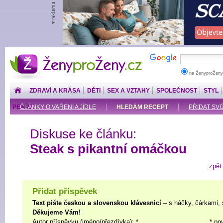
ŽenyproŽeny.cz
na ŽenyproŽeny
ZDRAVÍ A KRÁSA
DĚTI
SEX A VZTAHY
SPOLEČNOST
STYL
PENÍZE
ČLÁNKY O VAŘENÍ A JÍDLE
HLEDÁM RECEPT
PŘIDAT SV
Diskuse ke článku:
Steak s pikantní omáčkou
zpět
Přidat příspěvek
Text pište českou a slovenskou klávesnicí
– s háčky, čárkami, 
Děkujeme Vám!
Autor příspěvku (jméno/přezdívka): *
* po