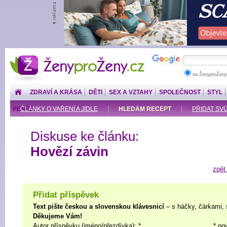
ŽenyproŽeny.cz
na ŽenyproŽeny
ZDRAVÍ A KRÁSA
DĚTI
SEX A VZTAHY
SPOLEČNOST
STYL
PENÍZE
ČLÁNKY O VAŘENÍ A JÍDLE
HLEDÁM RECEPT
PŘIDAT SV
Diskuse ke článku:
Hovězí závin
zpět
Přidat příspěvek
Text pište českou a slovenskou klávesnicí
– s háčky, čárkami, 
Děkujeme Vám!
Autor příspěvku (jméno/přezdívka): *
* po