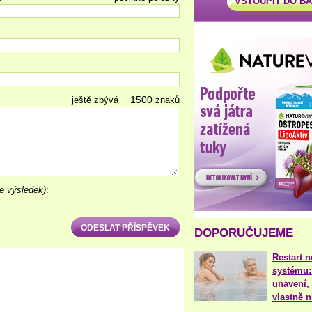
VSTOUPIT DO B
ještě zbývá
znaků
e výsledek)
:
DOPORUČUJEME
Restart 
systému:
unavení, 
vlastně 