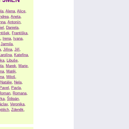
la
,
Alena
,
Alice
,
ndrea
,
Aneta
,
nna
,
Antonín
,
iel
,
Daniela
,
ntišek
,
Františka
,
a
,
Irena
,
Ivana
,
,
Jarmila
,
a
,
Jiřina
,
Jiří
,
arolína
,
Kateřina
,
nka
,
Libuše
,
la
,
Marek
,
Marie
,
ina
,
Matěj
,
ena
,
Miloš
,
,
Natálie
,
Nela
,
Pavel
,
Pavla
,
Roman
,
Romana
,
rka
,
Štěpán
,
áclav
,
Veronika
,
ojtěch
,
Zdeněk
,