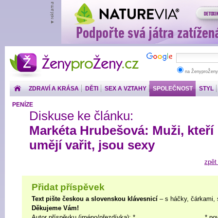
ŽenyproŽeny.cz
na ŽenyproŽeny
ZDRAVÍ A KRÁSA
DĚTI
SEX A VZTAHY
SPOLEČNOST
STYL
PENÍZE
Diskuse ke článku:
Markéta Hrubešová: Muži, kteří
umějí vařit, jsou sexy
zpět
Přidat příspěvek
Text pište českou a slovenskou klávesnicí
– s háčky, čárkami, 
Děkujeme Vám!
Autor příspěvku (jméno/přezdívka): *
* po