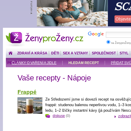
ŽenyproŽeny.cz
na ŽenyproŽeny
ZDRAVÍ A KRÁSA
DĚTI
SEX A VZTAHY
SPOLEČNOST
STYL
PENÍZE
ČLÁNKY O VAŘENÍ A JÍDLE
HLEDÁM RECEPT
PŘIDAT SV
Vaše recepty - Nápoje
Frappé
Ze Středozemí jsme si dovezli recept na osvěžují
frappé: studenou balenou neperlivou vodu, 1–3 ko
ledu, 1–2 lžičky instantní kávy (já používám Nesca
diskuse
(0)
zobrazi