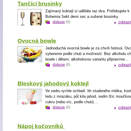
Tančící brusinky
Zajímavý koktejl si uděláte raz dva. Potřebujete 
Bohemia Sekt demi sec a sušené brusinky.
diskuse
(0)
zobrazi
Ovocná bowle
Jednoduchá ovocná bowle je za chvíli hotová. Ov
vybereme podle chuti a možností. Bez alkoholu c
bowle i dětem; alkoholovou variantu připravíme...
diskuse
(0)
zobrazi
Bleskový jahodový koktejl
Ve vedru rychle ochladí: litr studeného mléka, kos
ledu z mrazáku, půl kila jahod, sedm lžic moučko
cukru (nebo víc, podle chuti)....
diskuse
(0)
zobrazi
Nápoj kočovníků