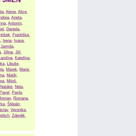
la
,
Alena
,
Alice
,
ndrea
,
Aneta
,
nna
,
Antonín
,
iel
,
Daniela
,
ntišek
,
Františka
,
a
,
Irena
,
Ivana
,
,
Jarmila
,
a
,
Jiřina
,
Jiří
,
arolína
,
Kateřina
,
nka
,
Libuše
,
la
,
Marek
,
Marie
,
ina
,
Matěj
,
ena
,
Miloš
,
,
Natálie
,
Nela
,
Pavel
,
Pavla
,
Roman
,
Romana
,
rka
,
Štěpán
,
áclav
,
Veronika
,
ojtěch
,
Zdeněk
,