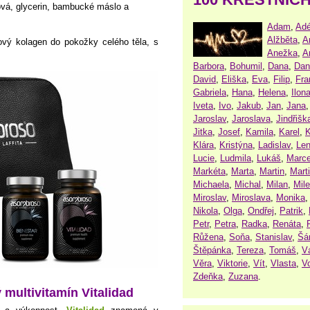
nová, glycerin, bambucké máslo a
Adam
,
Adé
Alžběta
,
A
ový kolagen do pokožky celého těla, s
Anežka
,
A
Barbora
,
Bohumil
,
Dana
,
Dan
David
,
Eliška
,
Eva
,
Filip
,
Fra
Gabriela
,
Hana
,
Helena
,
Ilon
Iveta
,
Ivo
,
Jakub
,
Jan
,
Jana
Jaroslav
,
Jaroslava
,
Jindřišk
Jitka
,
Josef
,
Kamila
,
Karel
,
K
Klára
,
Kristýna
,
Ladislav
,
Le
Lucie
,
Ludmila
,
Lukáš
,
Marce
Markéta
,
Marta
,
Martin
,
Mart
Michaela
,
Michal
,
Milan
,
Mil
Miroslav
,
Miroslava
,
Monika
Nikola
,
Olga
,
Ondřej
,
Patrik
,
Petr
,
Petra
,
Radka
,
Renáta
,
Růžena
,
Soňa
,
Stanislav
,
Šá
Štěpánka
,
Tereza
,
Tomáš
,
V
Věra
,
Viktorie
,
Vít
,
Vlasta
,
V
Zdeňka
,
Zuzana
.
multivitamín Vitalidad