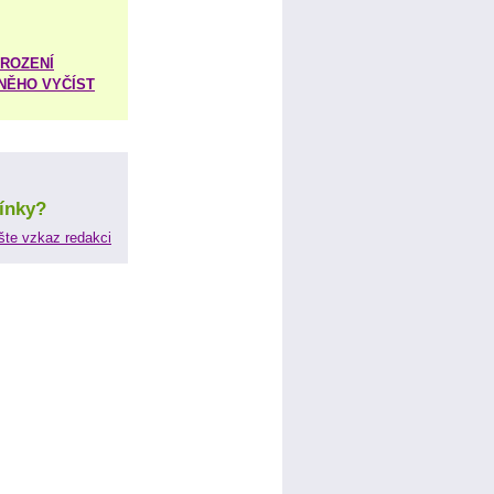
ROZENÍ
 NĚHO VYČÍST
ínky?
šte vzkaz redakci