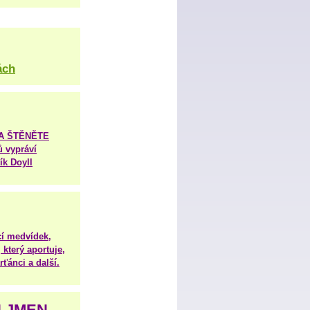
ách
TA ŠTĚNĚTE
ů vypráví
ík Doyll
í medvídek,
 který aportuje,
ťánci a další.
H JMEN