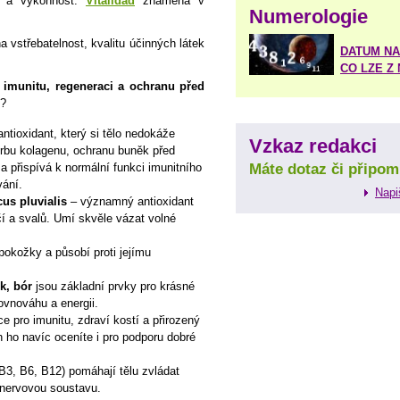
u a výkonnost.
Vitalidad
znamená v
Numerologie
 vstřebatelnost, kvalitu účinných látek
DATUM NA
CO LZE Z
, imunitu, regeneraci a ochranu před
e?
 antioxidant, který si tělo nedokáže
Vzkaz redakci
orbu kolagenu, ochranu buněk před
a přispívá k normální funkci imunitního
Máte dotaz či připom
vání.
Napi
us pluvialis
– významný antioxidant
čí a svalů. Umí skvěle vázat volné
pokožky a působí proti jejímu
ík, bór
jsou základní prvky pro krásné
ovnováhu a energii.
ice pro imunitu, zdraví kostí a přirozený
 ho navíc oceníte i pro podporu dobré
B3, B6, B12) pomáhají tělu zvládat
 nervovou soustavu.