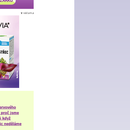
AZÁRKU
nervového
 proč jsme
i když
nic neděláme