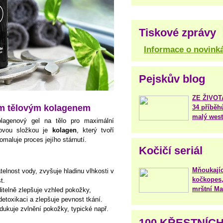
Tiskové zprávy
Informace o novink
Pejskův blog
ZE ŽIVO
ím tělovým kolagenem
34 příběh
malý west
lagenový gel na tělo pro maximální
čovou složkou je
kolagen
, který tvoří
omaluje proces jejího stárnutí.
Kočičí seriál
Mňoukajíc
atelnost vody, zvyšuje hladinu vlhkosti v
kočkopes,
t.
mrštní Mar
iditelně zlepšuje vzhled pokožky,
detoxikaci a zlepšuje pevnost tkání.
edukuje zvlnění pokožky, typické např.
100 KŘESTNÍC