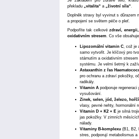
Je základem pro zdravé tělo, krás
překladu
„vitalita“
a
„životní síla“
.
Doplněk stravy byl vyvinut s důrazem na
a propojení se světem péče o pleť.
Podpoříte tak celkové
zdraví, energii
oxidativním stresem
. Co vše obsahuj
Lipozomální vitamin C
, což je
samo vytvořit. Je klíčový pro tv
stárnutím a oxidativním stresem 
systému. Je velmi šetrný k zaží
Astaxanthin z řas Haematococc
pro ochranu a zdraví pokožky, o
radikály.
Vitamin A
podporuje regeneraci 
vysušování.
Zinek, selen, jód, železo, hořč
vlasy, pevné nehty, hormonální r
Vitamin D + K2 + E
je silná troj
jas pokožky. V zimních měsících
nálady.
Vitaminy B-komplexu
(B1, B2, 
stres, podporují metabolismus a