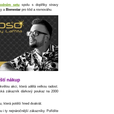
hodném setu
spolu s doplňky stravy
ty a
Bienestar
pro klid a rovnováhu.
íští nákup
ělou akci, která udělá velkou radost.
ská zákazník dárkový poukaz na 2000
itu, která potěší hned dvakrát.
i ty nejnáročnější zákazníky. Pořídíte