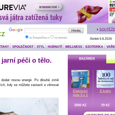
SOUTĚŽ
na ŽenyproŽeny.cz
na internetu
čtvrtek 6.8.2026
ZTAHY
SPOLEČNOST
STYL
HUBNUTÍ
WELLNESS
EZOTERIKA
VAŘE
jarní péči o tělo.
BAZÁREK
 dodat novou energii. Po dlouhé zimě
lích, kdy se můžete zastavit a věnovat
Elektrický
E-knihy
mop 3 v 1
2000 Kč
59 Kč