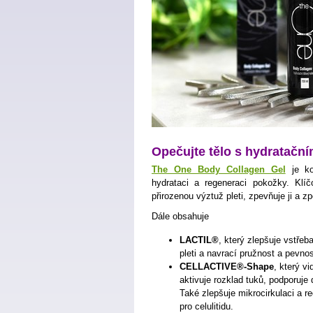
Opečujte tělo s hydratačn
The One Body Collagen Gel
je ko
hydrataci a regeneraci pokožky. Klí
přirozenou výztuž pleti, zpevňuje ji a zp
Dále obsahuje
LACTIL®
, který zlepšuje vstřeb
pleti a navrací pružnost a pevnos
CELLACTIVE®-Shape
, který v
aktivuje rozklad tuků, podporuje 
Také zlepšuje mikrocirkulaci a r
pro celulitidu.