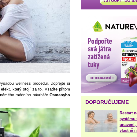
VSTOUPIT DO B
ýsadou wellness procedur. Dopřejte si
fekt, který stojí za to. Vsaďte přitom
známého módního návrháře
Osmanyho
DOPORUČUJEME
Restart 
systému:
unavení, 
vlastně 