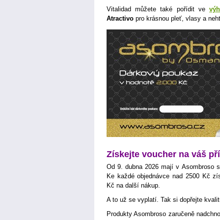
Vitalidad můžete také pořídit ve
vý
Atractivo
pro krásnou pleť, vlasy a neh
Získejte voucher na váš př
Od 9. dubna 2026 mají v Asombroso skv
Ke každé objednávce nad 2500 Kč zí
Kč na další nákup.
A to už se vyplatí. Tak si dopřejte kval
Produkty Asombroso zaručeně nadchnou 