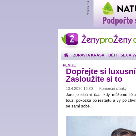
ŽenyproŽeny.cz
ZDRAVÍ A KRÁSA
DĚTI
SEX A V
PENÍZE
Dopřejte si luxusní 
Zasloužíte si to
13.4.2026 16:30 | Komerční články
Jaro je ideální čas, kdy můžeme tělu
touží pokožka po restartu a vy po chví
se sami sobě.