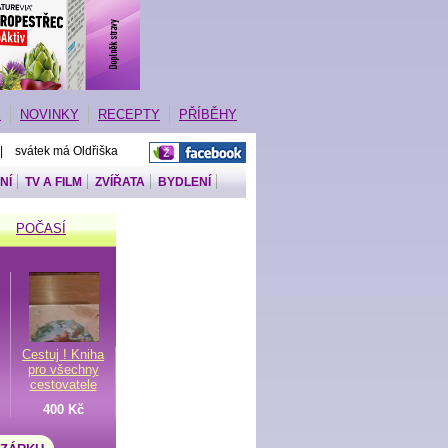
E
NOVINKY
RECEPTY
PŘÍBĚHY
 | svátek má Oldřiška
NÍ
TV A FILM
ZVÍŘATA
BYDLENÍ
POČASÍ
Cestuj ! Kniha
pro všechny
cestovatele
400 Kč