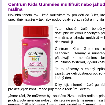
Centrum Kids Gummies multifruit nebo jahod
malina
Novinka tohoto roku želé multivitamíny pro děti od 3 let, kte
speciálně navrženy tak, aby podporovaly zdravý růst a imunitu 
Tyto chutné želé bonbón
dostupné ve dvou lahodných pří
– malina a jahoda, multifruit – 
děti zamilují.
Centrum Kids Gummies ob
esenciální vitamíny a minerály
přispívají k normálnímu fun
imunitního systému, vývinu kostí 
Je to zábavný a chutný způs
zajistit, že děti dostanou potřebn
každý den.
Díky jejich formě – želé gumíd
pro děti jejich konzumace příjemná a rodičům i dětem.
„Jsme rádi, že můžeme být součástí života tolika rodin a přin
jejich života nejenom radost , ale i zdraví pro ty nejmenší, naši
generaci,“ říká Karolína Barcuchová, produktová manažerka