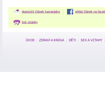
doporučit článek kamarádce
přidat článek na face
tisk stránky
ÚVOD
ZDRAVÍ A KRÁSA
DĚTI
SEX A VZTAHY