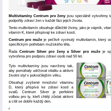
Multivitamíny Centrum pro ženy
jsou speciálně vytvořeny t
podpořily zdraví žen v každé fázi jejich života.
Tento multivitamín obsahuje důležité živiny, jako je vápník, vit
vitamín K, které přispívají ke zdraví kostí.
Centrum pro muže
je pečlivě vyvinutý multivitamín, který o
specifickým potřebám mužského těla.
Řada
Centrum Silver pro ženy a Silver pro muže
je sp
vytvořena pro podporu zdraví osob nad 50 let.
Tyto multivitamíny jsou navrženy tak,
aby pomáhaly udržovat vitalitu a aktivní
životní styl v pokročilejším věku.
Obsahují zvýšené množství vitaminu
D, který přispívá ke zdraví kostí a
svalů. Centrum Silver je perfektní
volbou pro ty, kteří chtějí zůstat aktivní
a cítit se dobře každý den.
r