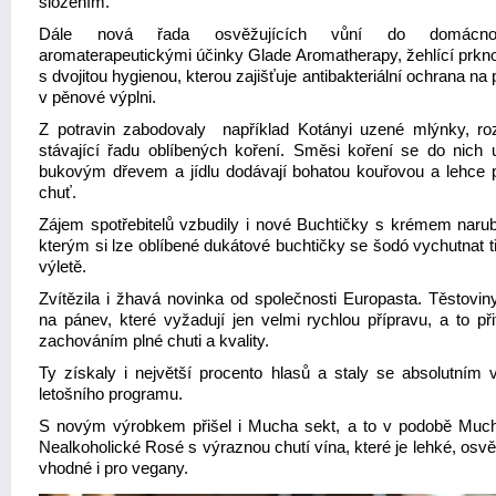
složením.
Dále nová řada osvěžujících vůní do domácno
aromaterapeutickými účinky Glade Aromatherapy, žehlící prkno
s dvojitou hygienou, kterou zajišťuje antibakteriální ochrana na 
v pěnové výplni.
Z potravin zabodovaly například Kotányi uzené mlýnky, rozš
stávající řadu oblíbených koření. Směsi koření se do nich 
bukovým dřevem a jídlu dodávají bohatou kouřovou a lehce p
chuť.
Zájem spotřebitelů vzbudily i nové Buchtičky s krémem narub
kterým si lze oblíbené dukátové buchtičky se šodó vychutnat t
výletě.
Zvítězila i žhavá novinka od společnosti Europasta. Těstovin
na pánev, které vyžadují jen velmi rychlou přípravu, a to př
zachováním plné chuti a kvality.
Ty získaly i největší procento hlasů a staly se absolutním 
letošního programu.
S novým výrobkem přišel i Mucha sekt, a to v podobě Muc
Nealkoholické Rosé s výraznou chutí vína, které je lehké, osvě
vhodné i pro vegany.