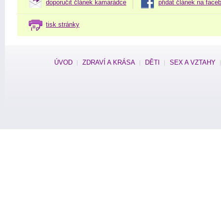
doporučit článek kamarádce
přidat článek na face
tisk stránky
ÚVOD
ZDRAVÍ A KRÁSA
DĚTI
SEX A VZTAHY