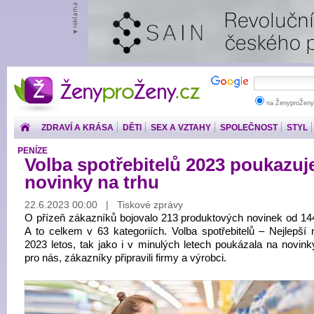
ŽenyproŽeny.cz
na ŽenyproŽeny
ZDRAVÍ A KRÁSA
DĚTI
SEX A VZTAHY
SPOLEČNOST
STYL
PENÍZE
Volba spotřebitelů 2023 poukazuj
novinky na trhu
22.6.2023 00:00 | Tiskové zprávy
O přízeň zákazníků bojovalo 213 produktových novinek od 144
A to celkem v 63 kategoriích. Volba spotřebitelů – Nejlepší 
2023 letos, tak jako i v minulých letech poukázala na novinky
pro nás, zákazníky připravili firmy a výrobci.