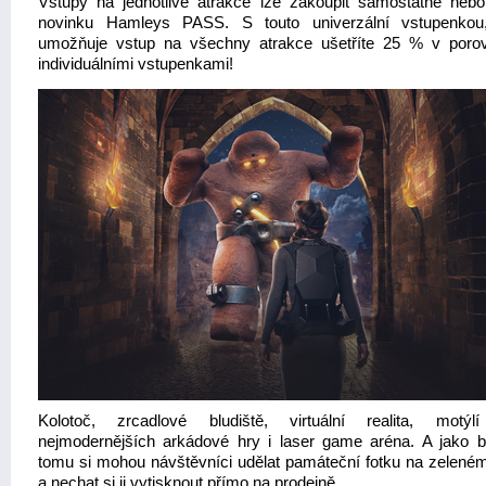
Vstupy na jednotlivé atrakce lze zakoupit samostatně nebo
novinku Hamleys PASS. S touto univerzální vstupenkou
umožňuje vstup na všechny atrakce ušetříte 25 % v poro
individuálními vstupenkami!
Kolotoč, zrcadlové bludiště, virtuální realita, motý
nejmodernějších arkádové hry i laser game aréna. A jako 
tomu si mohou návštěvníci udělat památeční fotku na zeleném
a nechat si ji vytisknout přímo na prodejně.