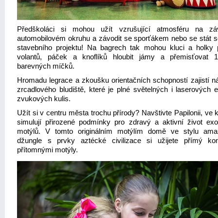
Předškoláci si mohou užít vzrušující atmosféru na zá
automobilovém okruhu a závodit se sporťákem nebo se stát s
stavebního projektu! Na bagrech tak mohou kluci a holky
volantů, páček a knoflíků hloubit jámy a přemisťovat 1
barevných míčků.
Hromadu legrace a zkoušku orientačních schopností zajistí n
zrcadlového bludiště, které je plné světelných i laserových e
zvukových kulis.
Užít si v centru města trochu přírody? Navštivte Papilonii, ve 
simulují přirozené podmínky pro zdravý a aktivní život exo
motýlů. V tomto originálním motýlím domě ve stylu am
džungle s prvky aztécké civilizace si užijete přímý ko
přítomnými motýly.