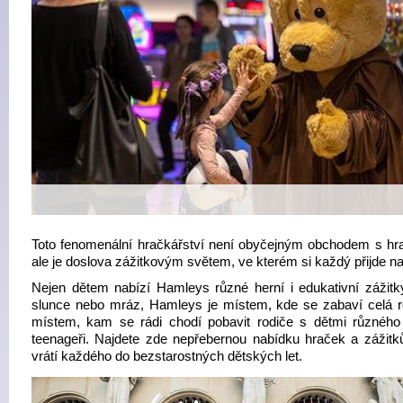
Toto fenomenální hračkářství není obyčejným obchodem s hr
ale je doslova zážitkovým světem, ve kterém si každý přijde na
Nejen dětem nabízí Hamleys různé herní i edukativní zážitky
slunce nebo mráz, Hamleys je místem, kde se zabaví celá ro
místem, kam se rádi chodí pobavit rodiče s dětmi různého
teenageři. Najdete zde nepřebernou nabídku hraček a zážitků
vrátí každého do bezstarostných dětských let.