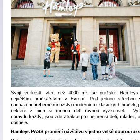
Svojí velikostí, více než 4000 m², se pražské Hamleys
největším hračkářstvím v Evropě. Pod jednou střechou
nachází nepřeberné množství moderních i klasických hraček, 
některé z nich si mohou děti rovnou vyzkoušet. Vyb
opravdu každý, jsou zde atrakce pro nejmenší děti, mládež, al
dospělé.
Hamleys PASS promění návštěvu v jedno velké dobrodružs