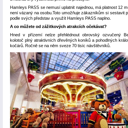
Hamleys PASS se nemusí uplatnit najednou, má platnost 12 m
není vázaný na osobu.Toto umožňuje zákazníkům si sestavit 
podle svých představ a využít Hamleys PASS naplno.
A co můžete od zážitkových atrakcích očekávat?
Hned v přízemí nelze přehlédnout obrovský ozvučený B
kolotoč plný atraktivních dřevěných koníků a pohodlných král
kočárů. Ročně se na něm sveze 70 tisíc návštěvníků.