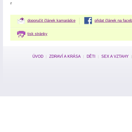
r
doporučit článek kamarádce
přidat článek na face
tisk stránky
ÚVOD
ZDRAVÍ A KRÁSA
DĚTI
SEX A VZTAHY