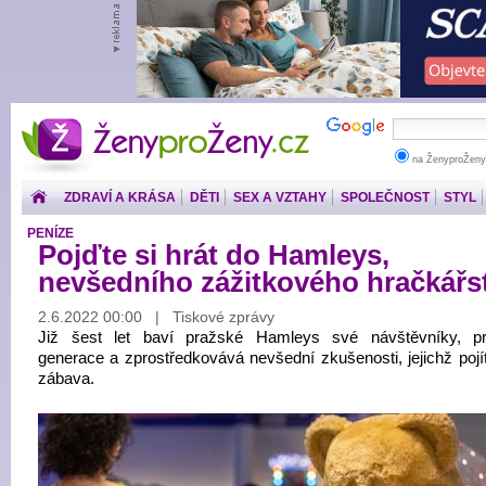
ŽenyproŽeny.cz
na ŽenyproŽeny
ZDRAVÍ A KRÁSA
DĚTI
SEX A VZTAHY
SPOLEČNOST
STYL
PENÍZE
Pojďte si hrát do Hamleys,
nevšedního zážitkového hračkářs
2.6.2022 00:00 | Tiskové zprávy
Již šest let baví pražské Hamleys své návštěvníky, pr
generace a zprostředkovává nevšední zkušenosti, jejichž pojí
zábava.