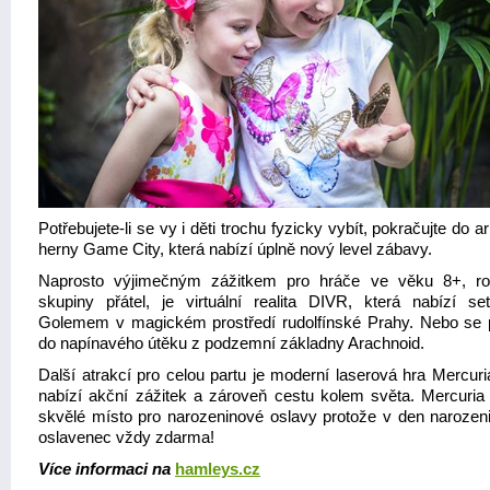
Potřebujete-li se vy i děti trochu fyzicky vybít, pokračujte do 
herny Game City, která nabízí úplně nový level zábavy.
Naprosto výjimečným zážitkem pro hráče ve věku 8+, ro
skupiny přátel, je virtuální realita DIVR, která nabízí se
Golemem v magickém prostředí rudolfínské Prahy. Nebo se 
do napínavého útěku z podzemní základny Arachnoid.
Další atrakcí pro celou partu je moderní laserová hra Mercuri
nabízí akční zážitek a zároveň cestu kolem světa. Mercuria 
skvělé místo pro narozeninové oslavy protože v den narozeni
oslavenec vždy zdarma!
Více informaci na
hamleys.cz