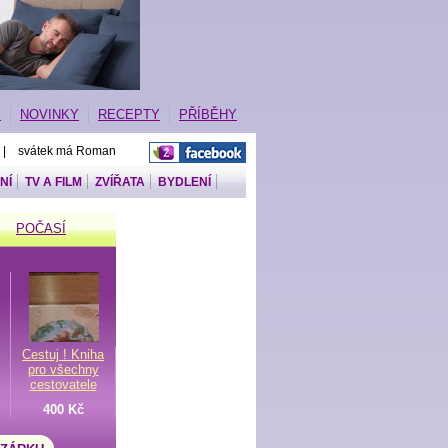
E
NOVINKY
RECEPTY
PŘÍBĚHY
 | svátek má Roman
NÍ
TV A FILM
ZVÍŘATA
BYDLENÍ
POČASÍ
Cestuj ! Kniha
pro všechny
cestovatele
400 Kč