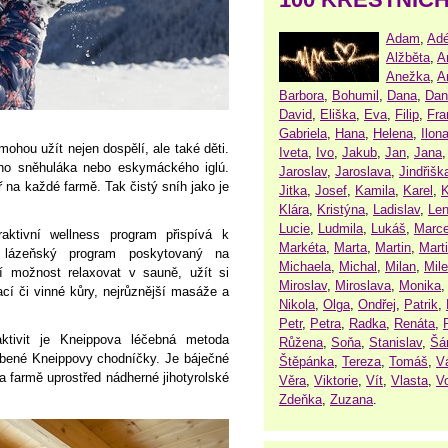
Adam
,
Adé
Alžběta
,
A
Anežka
,
A
Barbora
,
Bohumil
,
Dana
,
Dan
David
,
Eliška
,
Eva
,
Filip
,
Fra
Gabriela
,
Hana
,
Helena
,
Ilon
ohou užít nejen dospělí, ale také děti.
Iveta
,
Ivo
,
Jakub
,
Jan
,
Jana
ho sněhuláka nebo eskymáckého iglú.
Jaroslav
,
Jaroslava
,
Jindřišk
na každé farmě. Tak čistý sníh jako je
Jitka
,
Josef
,
Kamila
,
Karel
,
K
Klára
,
Kristýna
,
Ladislav
,
Le
Lucie
,
Ludmila
,
Lukáš
,
Marce
aktivní wellness program přispívá k
Markéta
,
Marta
,
Martin
,
Mart
 lázeňský program poskytovaný na
Michaela
,
Michal
,
Milan
,
Mil
 možnost relaxovat v sauně, užít si
Miroslav
,
Miroslava
,
Monika
í či vinné kůry, nejrůznější masáže a
Nikola
,
Olga
,
Ondřej
,
Patrik
,
Petr
,
Petra
,
Radka
,
Renáta
,
ktivit je Kneippova léčebná metoda
Růžena
,
Soňa
,
Stanislav
,
Šá
líbené Kneippovy chodníčky. Je báječné
Štěpánka
,
Tereza
,
Tomáš
,
V
a farmě uprostřed nádherné jihotyrolské
Věra
,
Viktorie
,
Vít
,
Vlasta
,
V
Zdeňka
,
Zuzana
.