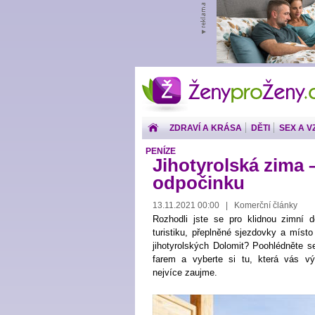
ŽenyproŽeny.cz
ZDRAVÍ A KRÁSA
DĚTI
SEX A V
PENÍZE
Jihotyrolská zima 
odpočinku
13.11.2021 00:00 | Komerční články
Rozhodli jste se pro klidnou zimní
turistiku, přeplněné sjezdovky a místo
jihotyrolských Dolomit? Poohlédněte s
farem a vyberte si tu, která vás vý
nejvíce zaujme.