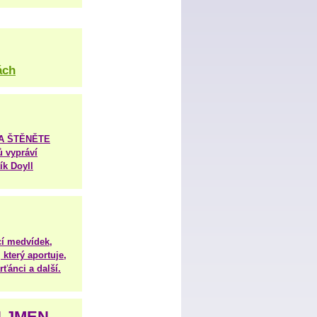
ách
TA ŠTĚNĚTE
ů vypráví
ík Doyll
í medvídek,
 který aportuje,
ťánci a další.
H JMEN