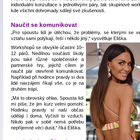
individuální konzultace s jednotlivými páry, tak skupinové wo
kde všichni dohromady sdílejí své zkušenosti.
Naučit se komunikovat
„Pro spoustu lidí je útěchou, že problémy, se kterými se 
vztahu sami potýkají, řeší i někdo jiný,“ vysvětluje Eliška.
Workshopů se obvykle účastní 10–
12 párů. Nedílnou součástí školy
jsou také různé společenské a
partnerské hry, jejichž cílem je
naučit pár otevřeně komunikovat.
Například při hodince pravdy si dva
lidé navzájem říkají vše, co je na
druhém trápí.
„Má to obrovský ohlas. Spousta lidí
mi píše, že jim kurz velmi pomohl.
Hodinku pravdy si naši občas
udělají i doma. Vyčistí to vzduch.
Nikdo pak v sobě nemá potřebu
nepříjemné věci dusit,“ říká Eliška.