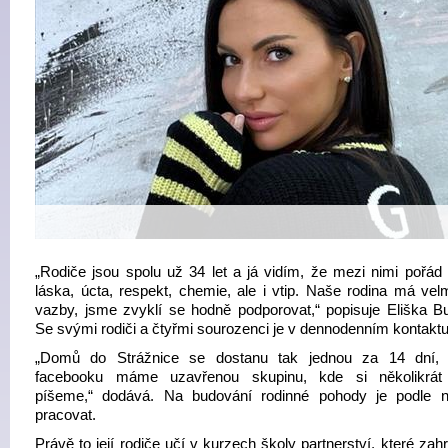
„Rodiče jsou spolu už 34 let a já vidím, že mezi nimi pořád 
láska, úcta, respekt, chemie, ale i vtip. Naše rodina má vel
vazby, jsme zvyklí se hodně podporovat,“ popisuje Eliška B
Se svými rodiči a čtyřmi sourozenci je v dennodenním kontaktu
„Domů do Strážnice se dostanu tak jednou za 14 dní, 
facebooku máme uzavřenou skupinu, kde si několikrát
píšeme,“ dodává. Na budování rodinné pohody je podle n
pracovat.
Právě to její rodiče učí v kurzech školy partnerství, které zahr