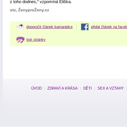
z toho dodnes,“ vzpomíná Eliška.
otz, ŽenyproŽeny.cz
doporučit článek kamarádce
přidat článek na face
tisk stránky
ÚVOD
ZDRAVÍ A KRÁSA
DĚTI
SEX A VZTAHY