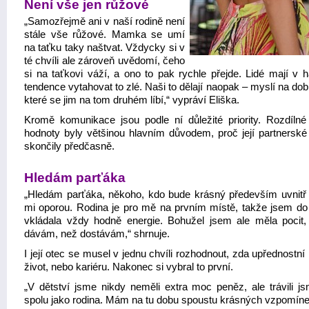
Není vše jen růžové
„Samozřejmě ani v naší rodině není
stále vše růžové. Mamka se umí
na taťku taky naštvat. Vždycky si v
té chvíli ale zároveň uvědomí, čeho
si na taťkovi váží, a ono to pak rychle přejde. Lidé mají v 
tendence vytahovat to zlé. Naši to dělají naopak – myslí na dob
které se jim na tom druhém líbí,“ vypráví Eliška.
Kromě komunikace jsou podle ní důležité priority. Rozdílné 
hodnoty byly většinou hlavním důvodem, proč její partnerské
skončily předčasně.
Hledám parťáka
„Hledám parťáka, někoho, kdo bude krásný především uvnitř
mi oporou. Rodina je pro mě na prvním místě, takže jsem do
vkládala vždy hodně energie. Bohužel jsem ale měla pocit,
dávám, než dostávám,“ shrnuje.
I její otec se musel v jednu chvíli rozhodnout, zda upřednostní
život, nebo kariéru. Nakonec si vybral to první.
„V dětství jsme nikdy neměli extra moc peněz, ale trávili j
spolu jako rodina. Mám na tu dobu spoustu krásných vzpomínek