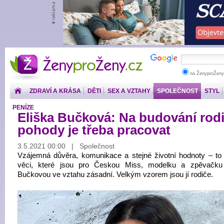
ŽenyproŽeny.cz
na ŽenyproŽeny
ZDRAVÍ A KRÁSA
DĚTI
SEX A VZTAHY
SPOLEČNOST
STYL
PENÍZE
Eliška Bučková: Na budování rod
pohody je třeba pracovat
3.5.2021 00:00 | Společnost
Vzájemná důvěra, komunikace a stejné životní hodnoty – to j
věci, které jsou pro Českou Miss, modelku a zpěvačku
Bučkovou ve vztahu zásadní. Velkým vzorem jsou jí rodiče.