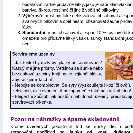
obsahovat žádné přídavné látky, jako je například vláknin
barviva, škrob, rostlinné či jiné živočišné bílkoviny.
Výběrová:
musí být také celosvalová, obsahovat alespo
svalových bílkovin a opět nesmí obsahovat žádné přída
látky.
Standardní:
musí obsahovat alespoň 10 % svalové bílko
omezení pro přídavné látky však u šunky standardní jako
není.
Servírujeme uzeniny
- Jak tenké by měly být plátky při servírování?
Každý má jiné priority. Většinou se šunka nebo
bezlepkové uzeniny krájí na co nejtenčí plátky,
aby se zjemnila chuť.
- Nebojte se kombinovat! Se sýry (vyzkoušejte i kozí či ovčí),
zeleninou, ale i ovocem. A nezapomeňte také na kvalitní víno!
- Elegantní způsob, jak hostům nabídnout uzeniny, představují
servírovací prkénka.
Pozor na náhražky a špatné skladování!
Kromě uvedených jakostních tříd se šunky dělí i podl
zpracování například na
šunku od kosti
,
dušeno