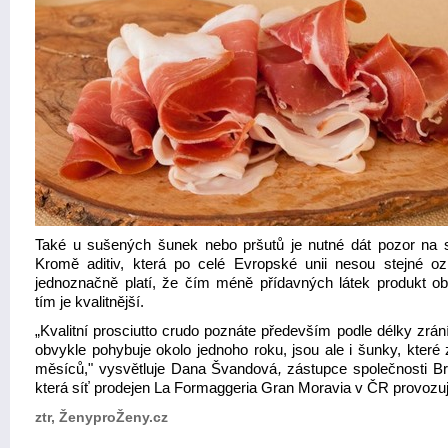
Také u sušených šunek nebo pršutů je nutné dát pozor na s
Kromě aditiv, která po celé Evropské unii nesou stejné oz
jednoznačně platí, že čím méně přídavných látek produkt ob
tím je kvalitnější.
„Kvalitní prosciutto crudo poznáte především podle délky zrán
obvykle pohybuje okolo jednoho roku, jsou ale i šunky, které 
měsíců," vysvětluje Dana Švandová
,
zástupce společnosti Br
která síť prodejen La Formaggeria Gran Moravia v ČR provozuj
ztr, ŽenyproŽeny.cz