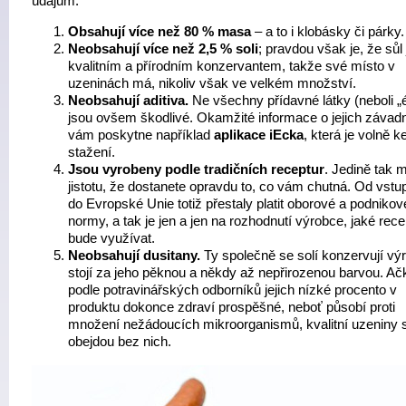
údajům:
Obsahují více než 80 % masa
– a to i klobásky či párky.
Neobsahují více než 2,5 % soli
; pravdou však je, že sůl 
kvalitním a přírodním konzervantem, takže své místo v
uzeninách má, nikoliv však ve velkém množství.
Neobsahují aditiva.
Ne všechny přídavné látky (neboli „
jsou ovšem škodlivé. Okamžité informace o jejich závadn
vám poskytne například
aplikace iEcka
, která je volně k
stažení.
Jsou
vyrobeny podle tradičních receptur
. Jedině tak 
jistotu, že dostanete opravdu to, co vám chutná. Od vst
do Evropské Unie totiž přestaly platit oborové a podnikov
normy, a tak je jen a jen na rozhodnutí výrobce, jaké rece
bude využívat.
Neobsahují dusitany.
Ty společně se solí konzervují vý
stojí za jeho pěknou a někdy až nepřirozenou barvou. Ačk
podle potravinářských odborníků jejich nízké procento v
produktu dokonce zdraví prospěšné, neboť působí proti
množení nežádoucích mikroorganismů, kvalitní uzeniny 
obejdou bez nich.