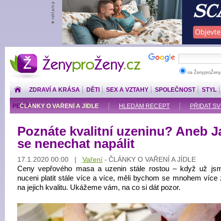
ŽenyproŽeny.cz
na ŽenyproŽeny
ZDRAVÍ A KRÁSA
DĚTI
SEX A VZTAHY
SPOLEČNOST
STYL
PENÍZE
ČLÁNKY O VAŘENÍ A JÍDLE
HLEDÁM RECEPT
PŘIDAT S
Poznáte kvalitní uzeninu? Aneb J
se nenechat napálit
17.1.2020 00:00 |
Vaření
ČLÁNKY O VAŘENÍ A JÍDLE
-
Ceny vepřového masa a uzenin stále rostou – když už js
nuceni platit stále více a více, měli bychom se mnohem více 
na jejich kvalitu. Ukážeme vám, na co si dát pozor.