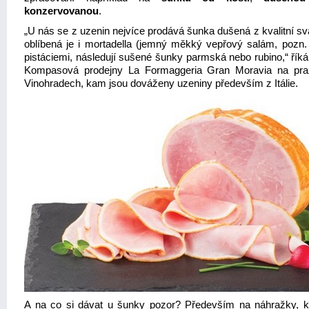
konzervovanou
.
„U nás se z uzenin nejvíce prodává šunka dušená z kvalitní sv
oblíbená je i mortadella (jemný měkký vepřový salám, pozn. 
pistáciemi, následují sušené šunky parmská nebo rubino,“ říká
Kompasová prodejny La Formaggeria Gran Moravia na pr
Vinohradech, kam jsou dováženy uzeniny především z Itálie.
A na co si dávat u šunky pozor? Především na náhražky, k