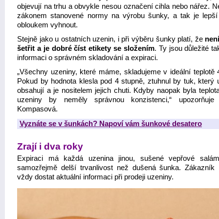
objevují na trhu a obvykle nesou označení cihla nebo nářez. N
zákonem stanovené normy na výrobu šunky, a tak je lepší
obloukem vyhnout.
Stejně jako u ostatních uzenin, i při výběru šunky platí, že
nen
šetřit a je dobré číst etikety se složením
. Ty jsou důležité ta
informaci o správném skladování a expiraci.
„Všechny uzeniny, které máme, skladujeme v ideální teplotě 
Pokud by hodnota klesla pod 4 stupně, ztuhnul by tuk, který 
obsahují a je nositelem jejich chuti. Kdyby naopak byla teplot
uzeniny by neměly správnou konzistenci,“ upozorňuje 
Kompasová.
Vyznáte se v šunkách? Napoví vám šunkové desatero
Zrají i dva roky
Expiraci má každá uzenina jinou, sušené vepřové salá
samozřejmě delší trvanlivost než dušená šunka. Zákazník
vždy dostat aktuální informaci při prodeji uzeniny.