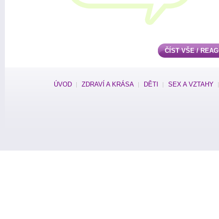
ČÍST VŠE / REA
ÚVOD
ZDRAVÍ A KRÁSA
DĚTI
SEX A VZTAHY