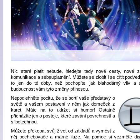
Nic staré platit nebude, hledejte tedy nové cesty, nové 
komunikace a sebeuplatnění. Můžete se zlobit i se cítit podved
to jen do té doby, než pochopíte, jak blahodárný vliv a 
budoucnost vám tyto změny přinesou.
Nepodlehněte pocitu, že se bortí vaše představy o
světě a vašem postavení v něm jak domeček z
karet. Máte na to udržet si humor! Ostatně
přicházíte jen o postoje, které zavání povrchností a
slibotechnou.
Můžete překopat svůj život od základů a vymést z
něj pochlebovače a marné iluze. Na pomoc si vezměte disc