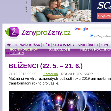
ŽenyproŽeny.cz
na ŽenyproŽeny
ZDRAVÍ A KRÁSA
DĚTI
SEX A VZTAHY
SPOLEČNOST
STYL
ROČNÍ HOROSKOP
NUMEROLOGIE
KELTSKÝ HOROSKO
PENÍZE
100 JMEN
BLÍŽENCI (22. 5. – 21. 6.)
21.12.2018 00:00 |
Ezoterika
ROČNÍ HOROSKOP
-
Možná si ve víru různorodých událostí roku 2019 ani nevšimne
transformační rok to pro vás je.