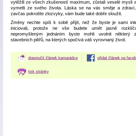
vytěžili ze všech zkušeností maximum, zůstali veselé mysli 
vymetli ze svého života. Láska se na vás směje a zdraví
zavčas pokrotíte zlozvyky, vám bude také dobře sloužit.
Změny nechte spíš k sobě přijít, než že byste je sami int
iniciovali, protože ne vše budete umět jasně rozklíč
nepromyšleným jednáním byste mohli uvolnit některý 
stavebních pilířů, na kterých spočívá váš vyrovnaný život.
doporučit článek kamarádce
přidat článek na face
tisk stránky