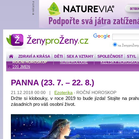
ŽenyproŽeny.cz
na ŽenyproŽeny
ZDRAVÍ A KRÁSA
DĚTI
SEX A VZTAHY
SPOLEČNOST
STYL
ROČNÍ HOROSKOP
NUMEROLOGIE
KELTSKÝ HOROSKO
PENÍZE
100 JMEN
PANNA (23. 7. – 22. 8.)
21.12.2018 00:00 |
Ezoterika
ROČNÍ HOROSKOP
-
Držte si klobouky, v roce 2019 to bude jízda! Stojíte na pra
zásadních pro váš osobní život.