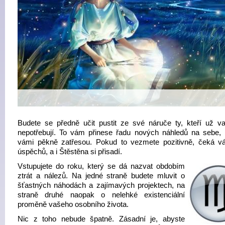
Budete se předně učit pustit ze své náruče ty, kteří už va
nepotřebují. To vám přinese řadu nových náhledů na sebe, 
vámi pěkně zatřesou. Pokud to vezmete pozitivně, čeká v
úspěchů, a i Štěstěna si přisadí.
Vstupujete do roku, který se dá nazvat obdobím
ztrát a nálezů. Na jedné straně budete mluvit o
šťastných náhodách a zajímavých projektech, na
straně druhé naopak o nelehké existenciální
proměně vašeho osobního života.
Nic z toho nebude špatně. Zásadní je, abyste