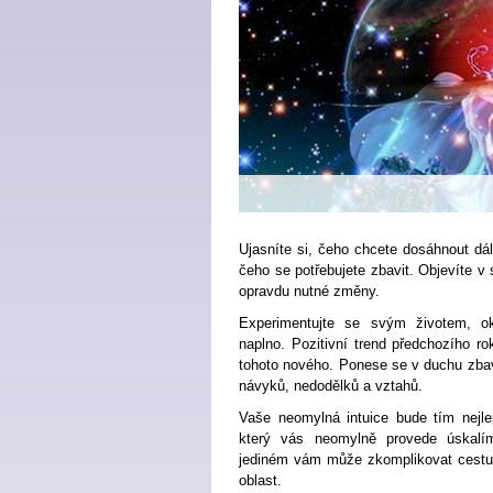
Ujasníte si, čeho chcete dosáhnout dál
čeho se potřebujete zbavit. Objevíte v
opravdu nutné změny.
Experimentujte se svým životem, okr
naplno. Pozitivní t
rend předchozího rok
tohoto nového. Ponese se v duchu zba
návyků, nedodělků a vztahů.
Vaše neomylná intuice bude tím nej
který vás neomylně provede úskalí
jediném vám může zkomplikovat cestu,
oblast.