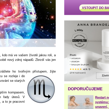
VSTOUPIT DO B
, kdo má ve vašem životě jakou roli, a
 sobě nový zdroj nápadů. Zbrzdí vás jen
ášlete ho tvořivým přístupem, žijte
u se rozleje i do
vování se starých
DOPORUČUJEME
lepším kompasem,
m řady útesů. V
Restart 
 a to je pracovní
systému:
unavení, 