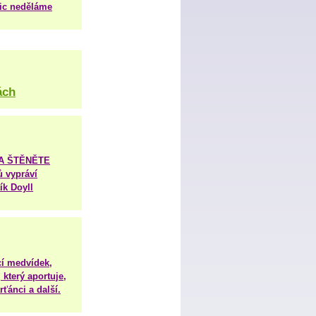
nic neděláme
ách
TA ŠTĚNĚTE
ů vypráví
ík Doyll
í medvídek,
 který aportuje,
ťánci a další.