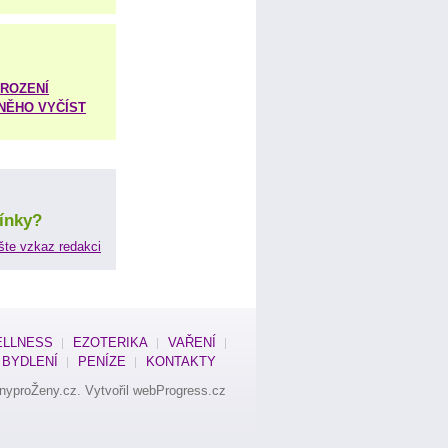
ROZENÍ
 NĚHO VYČÍST
ínky?
šte vzkaz redakci
LLNESS
EZOTERIKA
VAŘENÍ
BYDLENÍ
PENÍZE
KONTAKTY
nyproŽeny.cz
. Vytvořil
webProgress.cz