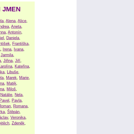
H JMEN
la
,
Alena
,
Alice
,
ndrea
,
Aneta
,
nna
,
Antonín
,
iel
,
Daniela
,
ntišek
,
Františka
,
a
,
Irena
,
Ivana
,
,
Jarmila
,
a
,
Jiřina
,
Jiří
,
arolína
,
Kateřina
,
nka
,
Libuše
,
la
,
Marek
,
Marie
,
ina
,
Matěj
,
ena
,
Miloš
,
,
Natálie
,
Nela
,
Pavel
,
Pavla
,
Roman
,
Romana
,
rka
,
Štěpán
,
áclav
,
Veronika
,
ojtěch
,
Zdeněk
,