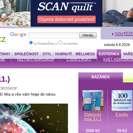
SOUTĚŽ
na ŽenyproŽeny.cz
na internetu
sobota 8.8.2026
ZTAHY
SPOLEČNOST
STYL
HUBNUTÍ
WELLNESS
EZOTERIKA
VAŘE
GIE
KELTSKÝ HOROSKOP
ČTENÍ Z RUKY
KVĚT. HOROSKO
11.)
BAZÁREK
HOROSKOP
ší léta a vše vám hraje do rukou.
Elektrický
E-knihy
mop 3 v 1
2000 Kč
59 Kč