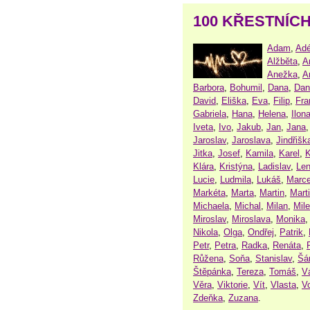
100 KŘESTNÍC
Adam
,
Adé
Alžběta
,
A
Anežka
,
A
Barbora
,
Bohumil
,
Dana
,
Dan
David
,
Eliška
,
Eva
,
Filip
,
Fra
Gabriela
,
Hana
,
Helena
,
Ilon
Iveta
,
Ivo
,
Jakub
,
Jan
,
Jana
Jaroslav
,
Jaroslava
,
Jindřišk
Jitka
,
Josef
,
Kamila
,
Karel
,
K
Klára
,
Kristýna
,
Ladislav
,
Le
Lucie
,
Ludmila
,
Lukáš
,
Marce
Markéta
,
Marta
,
Martin
,
Mart
Michaela
,
Michal
,
Milan
,
Mil
Miroslav
,
Miroslava
,
Monika
Nikola
,
Olga
,
Ondřej
,
Patrik
,
Petr
,
Petra
,
Radka
,
Renáta
,
Růžena
,
Soňa
,
Stanislav
,
Šá
Štěpánka
,
Tereza
,
Tomáš
,
V
Věra
,
Viktorie
,
Vít
,
Vlasta
,
V
Zdeňka
,
Zuzana
.