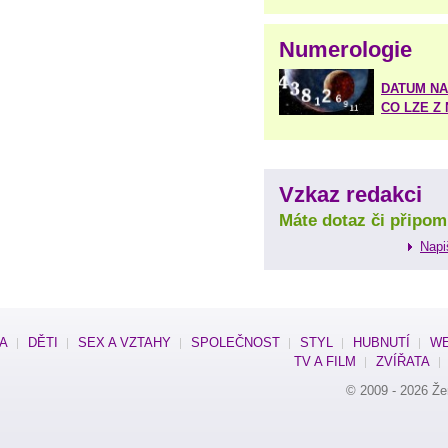
Numerologie
DATUM NA
CO LZE Z
Vzkaz redakci
Máte dotaz či připom
Napi
SA
DĚTI
SEX A VZTAHY
SPOLEČNOST
STYL
HUBNUTÍ
WE
TV A FILM
ZVÍŘATA
© 2009 - 2026
Že