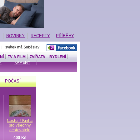
E
NOVINKY
RECEPTY
PŘÍBĚHY
 | svátek má Soběslav
NÍ
TV A FILM
ZVÍŘATA
BYDLENÍ
P
KAMENY
POČASÍ
Cestuj ! Kniha
pro všechny
cestovatele
400 Kč