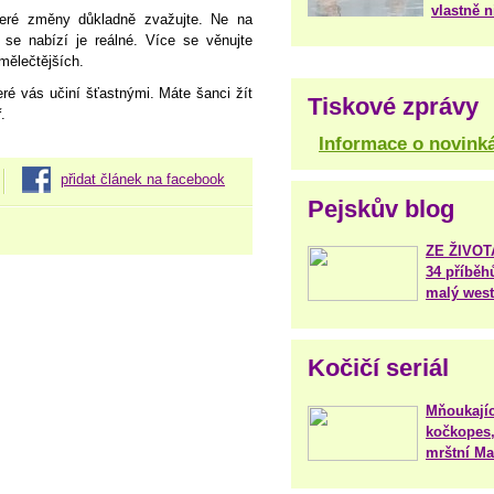
vlastně 
eré změny důkladně zvažujte. Ne na
 se nabízí je reálné. Více se věnujte
mělečtějších.
ré vás učiní šťastnými. Máte šanci žít
Tiskové zprávy
.
Informace o novink
přidat článek na facebook
Pejskův blog
ZE ŽIVO
34 příběh
malý west
Kočičí seriál
Mňoukajíc
kočkopes,
mrštní Mar