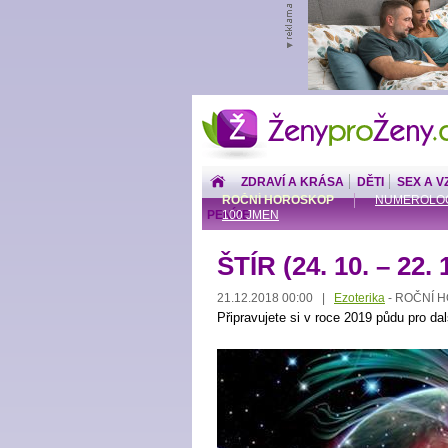
ŽenyproŽeny.cz
ZDRAVÍ A KRÁSA
DĚTI
SEX A V
ROČNÍ HOROSKOP
NUMEROLO
PENÍZE
100 JMEN
ŠTÍR (24. 10. – 22. 
21.12.2018 00:00 |
Ezoterika
ROČNÍ 
-
Připravujete si v roce 2019 půdu pro dal