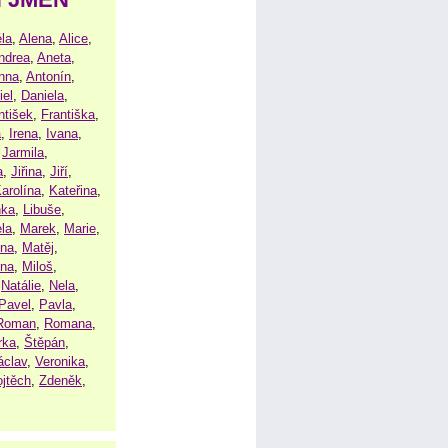
la
,
Alena
,
Alice
,
ndrea
,
Aneta
,
nna
,
Antonín
,
iel
,
Daniela
,
ntišek
,
Františka
,
a
,
Irena
,
Ivana
,
,
Jarmila
,
a
,
Jiřina
,
Jiří
,
arolína
,
Kateřina
,
nka
,
Libuše
,
la
,
Marek
,
Marie
,
ina
,
Matěj
,
ena
,
Miloš
,
,
Natálie
,
Nela
,
Pavel
,
Pavla
,
Roman
,
Romana
,
rka
,
Štěpán
,
áclav
,
Veronika
,
ojtěch
,
Zdeněk
,