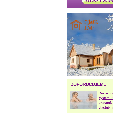
VSTOUPIT DO B
DOPORUČUJEME
Restart 
systému:
unavení, 
vlastně 