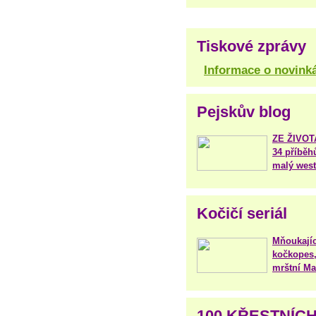
Tiskové zprávy
Informace o novink
Pejskův blog
ZE ŽIVO
34 příběh
malý west
Kočičí seriál
Mňoukajíc
kočkopes,
mrštní Mar
100 KŘESTNÍC