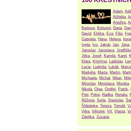
Adam
,
Adé
Alžběta
,
A
Anežka
,
A
Barbora
,
Bohumil
,
Dana
,
Dan
David
,
Eliška
,
Eva
,
Filip
,
Fra
Gabriela
,
Hana
,
Helena
,
Ilon
Iveta
,
Ivo
,
Jakub
,
Jan
,
Jana
Jaroslav
,
Jaroslava
,
Jindřišk
Jitka
,
Josef
,
Kamila
,
Karel
,
K
Klára
,
Kristýna
,
Ladislav
,
Le
Lucie
,
Ludmila
,
Lukáš
,
Marce
Markéta
,
Marta
,
Martin
,
Mart
Michaela
,
Michal
,
Milan
,
Mil
Miroslav
,
Miroslava
,
Monika
Nikola
,
Olga
,
Ondřej
,
Patrik
,
Petr
,
Petra
,
Radka
,
Renáta
,
Růžena
,
Soňa
,
Stanislav
,
Šá
Štěpánka
,
Tereza
,
Tomáš
,
V
Věra
,
Viktorie
,
Vít
,
Vlasta
,
V
Zdeňka
,
Zuzana
.