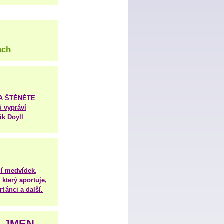
ách
TA ŠTĚNĚTE
ů vypráví
ík Doyll
í medvídek,
 který aportuje,
ťánci a další.
H JMEN