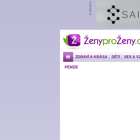
ŽenyproŽeny.cz
ZDRAVÍ A KRÁSA
DĚTI
SEX A V
PENÍZE