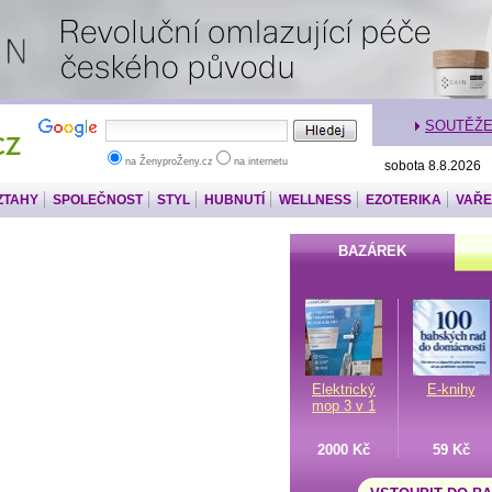
SOUTĚŽ
na ŽenyproŽeny.cz
na internetu
sobota 8.8.2026
ZTAHY
SPOLEČNOST
STYL
HUBNUTÍ
WELLNESS
EZOTERIKA
VAŘE
BAZÁREK
Elektrický
E-knihy
mop 3 v 1
2000 Kč
59 Kč