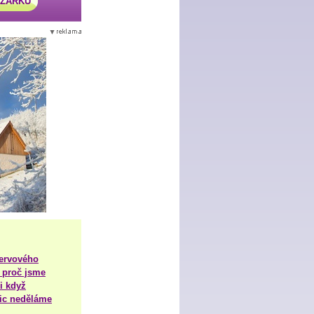
AZÁRKU
nervového
 proč jsme
i když
nic neděláme