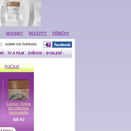
E
NOVINKY
RECEPTY
PŘÍBĚHY
 | svátek má Soběslav
NÍ
TV A FILM
ZVÍŘATA
BYDLENÍ
POČASÍ
Cestuj ! Kniha
pro všechny
cestovatele
400 Kč