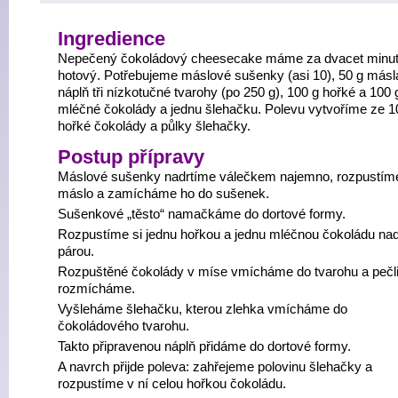
Ingredience
Nepečený čokoládový cheesecake máme za dvacet minu
hotový. Potřebujeme máslové sušenky (asi 10), 50 g másl
náplň tři nízkotučné tvarohy (po 250 g), 100 g hořké a 100 
mléčné čokolády a jednu šlehačku. Polevu vytvoříme ze 1
hořké čokolády a půlky šlehačky.
Postup přípravy
Máslové sušenky nadrtíme válečkem najemno, rozpustím
máslo a zamícháme ho do sušenek.
Sušenkové „těsto“ namačkáme do dortové formy.
Rozpustíme si jednu hořkou a jednu mléčnou čokoládu na
párou.
Rozpuštěné čokolády v míse vmícháme do tvarohu a pečl
rozmícháme.
Vyšleháme šlehačku, kterou zlehka vmícháme do
čokoládového tvarohu.
Takto připravenou náplň přidáme do dortové formy.
A navrch přijde poleva: zahřejeme polovinu šlehačky a
rozpustíme v ní celou hořkou čokoládu.