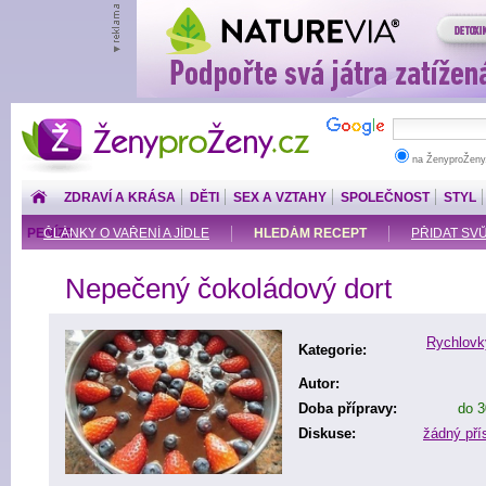
ŽenyproŽeny.cz
na ŽenyproŽeny
ZDRAVÍ A KRÁSA
DĚTI
SEX A VZTAHY
SPOLEČNOST
STYL
PENÍZE
ČLÁNKY O VAŘENÍ A JÍDLE
HLEDÁM RECEPT
PŘIDAT SV
Nepečený čokoládový dort
Rychlovk
Kategorie:
Autor:
Doba přípravy:
do 3
Diskuse:
žádný př