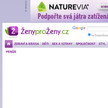
ŽenyproŽeny.cz
na ŽenyproŽeny
ZDRAVÍ A KRÁSA
DĚTI
SEX A VZTAHY
SPOLEČNOST
STYL
PENÍZE