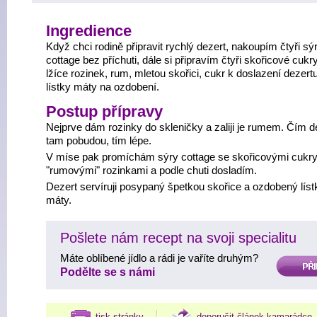
Ingredience
Když chci rodině připravit rychlý dezert, nakoupím čtyři sý
cottage bez příchuti, dále si připravím čtyři skořicové cukry,
lžíce rozinek, rum, mletou skořici, cukr k doslazení dezert
lístky máty na ozdobení.
Postup přípravy
Nejprve dám rozinky do skleničky a zaliji je rumem. Čím d
tam pobudou, tím lépe.
V míse pak promíchám sýry cottage se skořicovými cukry
"rumovými" rozinkami a podle chuti dosladím.
Dezert servíruji posypaný špetkou skořice a ozdobený líst
máty.
Pošlete nám recept na svoji specialitu
Máte oblíbené jídlo a rádi je vaříte druhým?
PŘIDAT
Podělte se s námi
tisk stránky
doporučit článek kamarádce