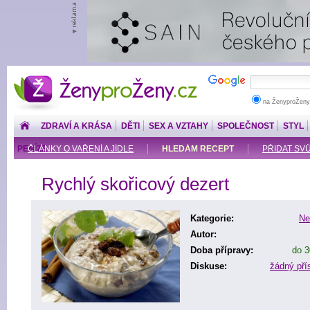
ŽenyproŽeny.cz
na ŽenyproŽeny
ZDRAVÍ A KRÁSA
DĚTI
SEX A VZTAHY
SPOLEČNOST
STYL
PENÍZE
ČLÁNKY O VAŘENÍ A JÍDLE
HLEDÁM RECEPT
PŘIDAT SV
Rychlý skořicový dezert
Kategorie:
Ne
Autor:
Doba přípravy:
do 3
Diskuse:
žádný př