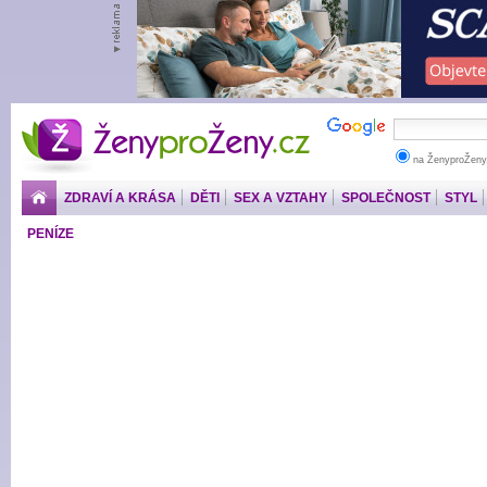
ŽenyproŽeny.cz
na ŽenyproŽeny
ZDRAVÍ A KRÁSA
DĚTI
SEX A VZTAHY
SPOLEČNOST
STYL
PENÍZE