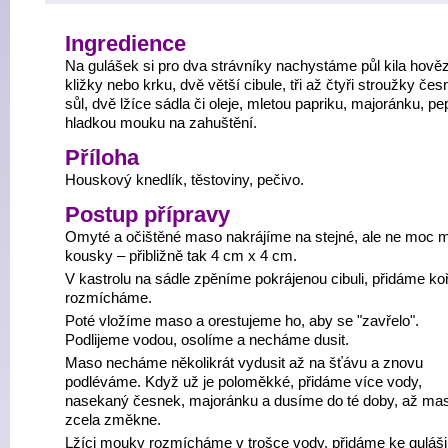
Ingredience
Na gulášek si pro dva strávníky nachystáme půl kila hověz
kližky nebo krku, dvě větší cibule, tři až čtyři stroužky čes
sůl, dvě lžíce sádla či oleje, mletou papriku, majoránku, pe
hladkou mouku na zahuštění.
Příloha
Houskový knedlík, těstoviny, pečivo.
Postup přípravy
Omyté a očištěné maso nakrájíme na stejné, ale ne moc 
kousky – přibližně tak 4 cm x 4 cm.
V kastrolu na sádle zpěníme pokrájenou cibuli, přidáme ko
rozmícháme.
Poté vložíme maso a orestujeme ho, aby se "zavřelo".
Podlijeme vodou, osolíme a necháme dusit.
Maso necháme několikrát vydusit až na šťávu a znovu
podléváme. Když už je poloměkké, přidáme více vody,
nasekaný česnek, majoránku a dusíme do té doby, až ma
zcela změkne.
Lžíci mouky rozmícháme v trošce vody, přidáme ke guláši