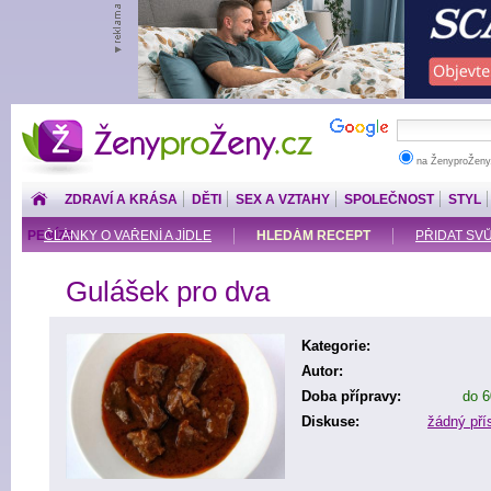
ŽenyproŽeny.cz
na ŽenyproŽeny
ZDRAVÍ A KRÁSA
DĚTI
SEX A VZTAHY
SPOLEČNOST
STYL
PENÍZE
ČLÁNKY O VAŘENÍ A JÍDLE
HLEDÁM RECEPT
PŘIDAT SV
Gulášek pro dva
Kategorie:
Autor:
Doba přípravy:
do 6
Diskuse:
žádný př