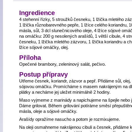
Ingredience
4 stehenní řízky, 5 stroužků česneku, 1 lžička mletého záz
1 lžička různobarevného pepře, 1 lžíce celého koriandru, 1
másla, sůl, 3 dcl slunečnicového oleje, 4 lžíce sójové omá
na omáčku: 200 g nesolených arašídů, 1 větší cibule, 4 st
česneku, 1 lžička mletého zázvoru, 1 lžička koriandru a chil
lžíce sójové omáčky, olej.
Příloha
Opečené brambory, zeleninový salát, pečivo.
Postup přípravy
Utřeme česnek, koriandr, zázvor a pepř. Přidáme sůl, olej,
sójovou omáčku. Promícháme s masem nakrájeným na d
plátky a necháme jej uležet minimálně 2 hodiny.
Maso vyjmeme z marinády a napichujeme na špejle nebo j
Dáme grilovat. Během grilování potíráme směsí přepuště
másla, oleje a sójové omáčky.
Arašídy opražíme nasucho a potom je rozmixujeme.
Na oleji osmahneme nakrájenou cibuli a česnek, přidáme k