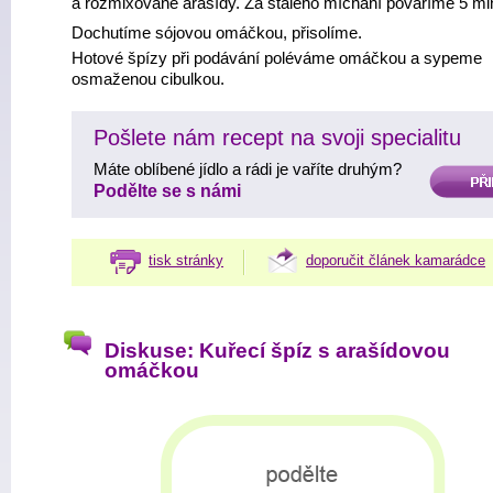
a rozmixované arašídy. Za stálého míchání povaříme 5 mi
Dochutíme sójovou omáčkou, přisolíme.
Hotové špízy při podávání poléváme omáčkou a sypeme
osmaženou cibulkou.
Pošlete nám recept na svoji specialitu
Máte oblíbené jídlo a rádi je vaříte druhým?
PŘIDAT
Podělte se s námi
tisk stránky
doporučit článek kamarádce
Diskuse: Kuřecí špíz s arašídovou
omáčkou