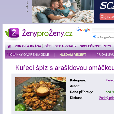
ŽenyproŽeny.cz
na ŽenyproŽeny
ZDRAVÍ A KRÁSA
DĚTI
SEX A VZTAHY
SPOLEČNOST
STYL
PENÍZE
ČLÁNKY O VAŘENÍ A JÍDLE
HLEDÁM RECEPT
PŘIDAT SV
Kuřecí špíz s arašídovou omáčko
Kategorie:
Kuře
Autor:
Doba přípravy:
nad 9
Diskuse:
žádný př