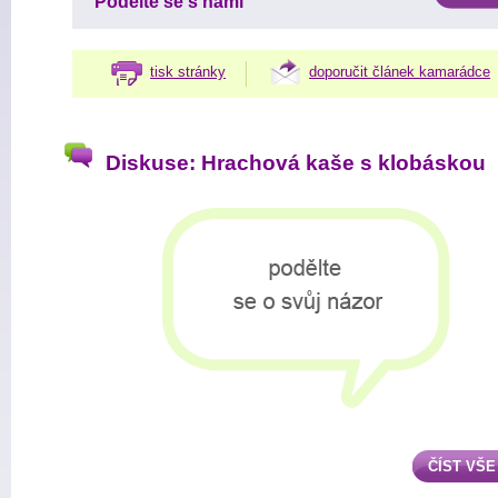
Podělte se s námi
tisk stránky
doporučit článek kamarádce
Diskuse: Hrachová kaše s klobáskou
ČÍST VŠE