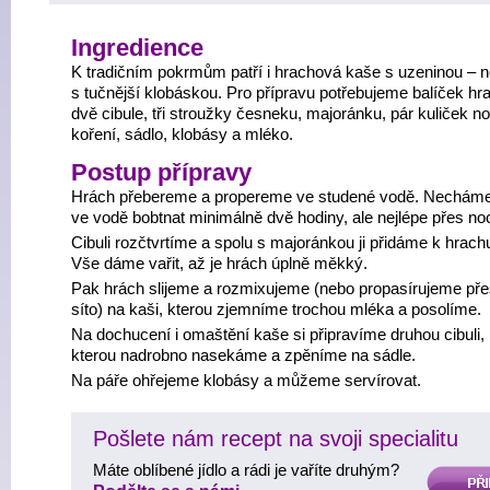
Ingredience
K tradičním pokrmům patří i hrachová kaše s uzeninou – n
s tučnější klobáskou. Pro přípravu potřebujeme balíček hr
dvě cibule, tři stroužky česneku, majoránku, pár kuliček n
koření, sádlo, klobásy a mléko.
Postup přípravy
Hrách přebereme a propereme ve studené vodě. Nechám
ve vodě bobtnat minimálně dvě hodiny, ale nejlépe přes no
Cibuli rozčtvrtíme a spolu s majoránkou ji přidáme k hrach
Vše dáme vařit, až je hrách úplně měkký.
Pak hrách slijeme a rozmixujeme (nebo propasírujeme př
síto) na kaši, kterou zjemníme trochou mléka a posolíme.
Na dochucení i omaštění kaše si připravíme druhou cibuli,
kterou nadrobno nasekáme a zpěníme na sádle.
Na páře ohřejeme klobásy a můžeme servírovat.
Pošlete nám recept na svoji specialitu
Máte oblíbené jídlo a rádi je vaříte druhým?
PŘIDAT