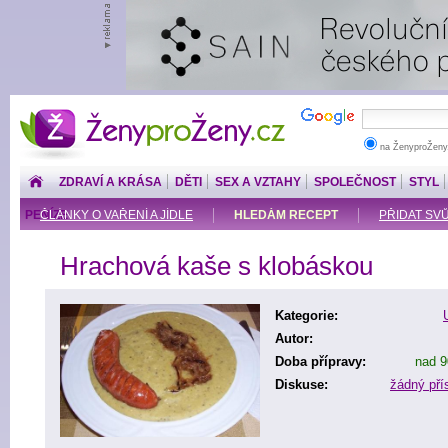
ŽenyproŽeny.cz
na ŽenyproŽeny
ZDRAVÍ A KRÁSA
DĚTI
SEX A VZTAHY
SPOLEČNOST
STYL
PENÍZE
ČLÁNKY O VAŘENÍ A JÍDLE
HLEDÁM RECEPT
PŘIDAT SV
Hrachová kaše s klobáskou
Kategorie:
Autor:
Doba přípravy:
nad 9
Diskuse:
žádný př