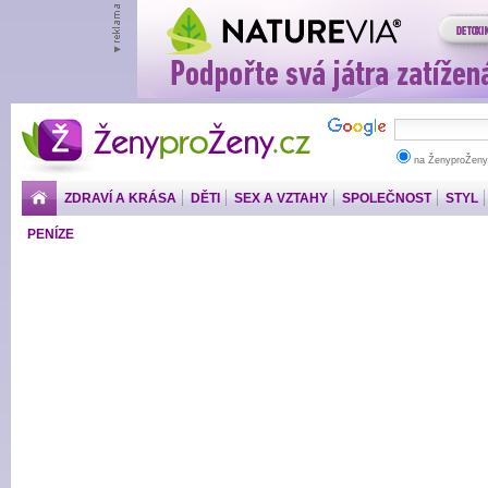
ŽenyproŽeny.cz
na ŽenyproŽeny
ZDRAVÍ A KRÁSA
DĚTI
SEX A VZTAHY
SPOLEČNOST
STYL
PENÍZE