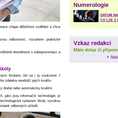
Numerologie
DATUM NA
CO LZE Z
race chápe důležitost vzdělání a chce
svou odborností, rozsahem praktické
Vzkaz redakci
Máte dotaz či připom
viditelné dovednosti v sebeprezentaci a
Napi
školy
jnými školami, liší se i ty soukromé. I
ho zdaleka neodráží jejich kvalitu.
 drahá nebo automaticky kvalitní.
, jako jsou informační technologie, je
technologické vybavení školy, vysokou
statek odborných učitelů.