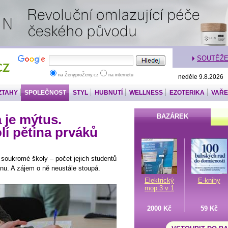
SOUTĚŽ
na ŽenyproŽeny.cz
na internetu
neděle 9.8.2026
ZTAHY
SPOLEČNOST
STYL
HUBNUTÍ
WELLNESS
EZOTERIKA
VAŘE
 je mýtus.
BAZÁREK
í pětina prváků
 soukromé školy – počet jejich studentů
inu. A zájem o ně neustále stoupá.
Elektrický
E-knihy
mop 3 v 1
2000 Kč
59 Kč