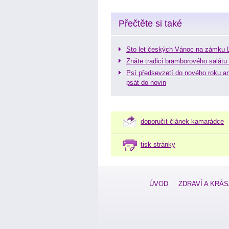
Přečtěte si také
Sto let českých Vánoc na zámku 
Znáte tradici bramborového salátu
Psí předsevzetí do nového roku a
psát do novin
doporučit článek kamarádce
tisk stránky
ÚVOD
ZDRAVÍ A KRÁ