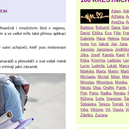
Adam
,
Adé
0 let
Alžběta
,
A
Anežka
,
A
Barbora
,
Bohumil
,
Dana
,
Dan
finančně i množstvím škol v regionu,
David
,
Eliška
,
Eva
,
Filip
,
Fra
m a ve velké míře také přímou aplikaci
Gabriela
,
Hana
,
Helena
,
Ilon
Iveta
,
Ivo
,
Jakub
,
Jan
,
Jana
 sami uchazeči, kteří jsou motivovaní
Jaroslav
,
Jaroslava
,
Jindřišk
Jitka
,
Josef
,
Kamila
,
Karel
,
K
Klára
,
Kristýna
,
Ladislav
,
Le
kamarádů a přesvědčí o své volbě méně
Lucie
,
Ludmila
,
Lukáš
,
Marce
i vnímají jako závazek.
Markéta
,
Marta
,
Martin
,
Mart
Michaela
,
Michal
,
Milan
,
Mil
Miroslav
,
Miroslava
,
Monika
Nikola
,
Olga
,
Ondřej
,
Patrik
,
Petr
,
Petra
,
Radka
,
Renáta
,
Růžena
,
Soňa
,
Stanislav
,
Šá
Štěpánka
,
Tereza
,
Tomáš
,
V
Věra
,
Viktorie
,
Vít
,
Vlasta
,
V
Zdeňka
,
Zuzana
.