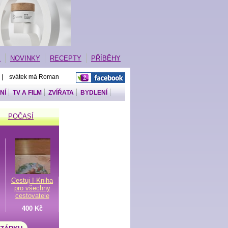
E
NOVINKY
RECEPTY
PŘÍBĚHY
 | svátek má Roman
NÍ
TV A FILM
ZVÍŘATA
BYDLENÍ
POČASÍ
Cestuj ! Kniha
pro všechny
cestovatele
400 Kč