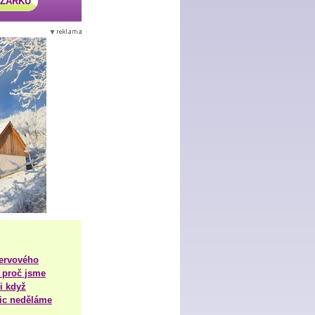
AZÁRKU
nervového
 proč jsme
i když
nic neděláme