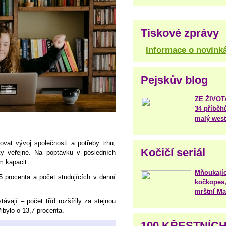
Tiskové zprávy
Informace o novink
Pejskův blog
ZE ŽIVO
34 příběh
malý west
ovat vývoj společnosti a potřeby trhu,
Kočičí seriál
 ty veřejné. Na poptávku v posledních
m kapacit.
Mňoukajíc
 procenta a počet studujících v denní
kočkopes,
mrštní Mar
ávají – počet tříd rozšířily za stejnou
ibylo o 13,7 procenta.
100 KŘESTNÍC