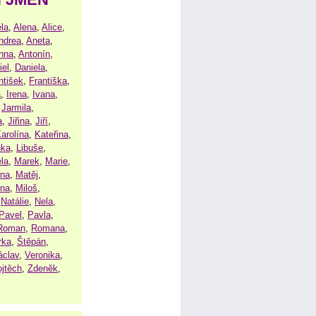
la
,
Alena
,
Alice
,
ndrea
,
Aneta
,
nna
,
Antonín
,
iel
,
Daniela
,
ntišek
,
Františka
,
a
,
Irena
,
Ivana
,
,
Jarmila
,
a
,
Jiřina
,
Jiří
,
arolína
,
Kateřina
,
nka
,
Libuše
,
la
,
Marek
,
Marie
,
ina
,
Matěj
,
ena
,
Miloš
,
,
Natálie
,
Nela
,
Pavel
,
Pavla
,
Roman
,
Romana
,
rka
,
Štěpán
,
áclav
,
Veronika
,
ojtěch
,
Zdeněk
,