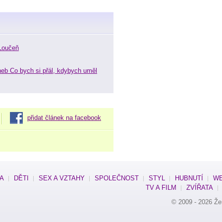
Loučeň
neb Co bych si přál, kdybych uměl
přidat článek na facebook
SA
DĚTI
SEX A VZTAHY
SPOLEČNOST
STYL
HUBNUTÍ
WE
TV A FILM
ZVÍŘATA
© 2009 - 2026
Že