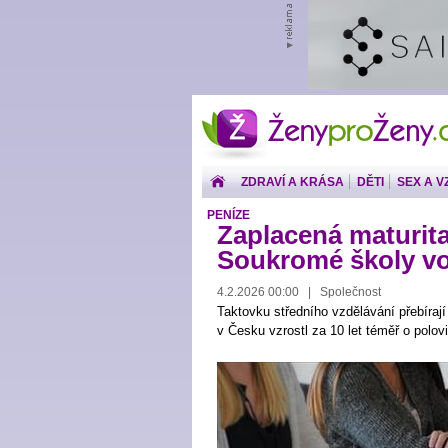
ŽenyproŽeny.cz
ZDRAVÍ A KRÁSA
DĚTI
SEX A V
PENÍZE
Zaplacená maturita
Soukromé školy vol
4.2.2026 00:00 | Společnost
Taktovku středního vzdělávání přebírají
v Česku vzrostl za 10 let téměř o polov