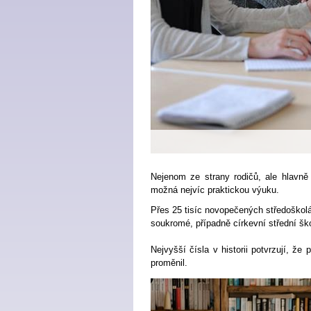
Nejenom ze strany rodičů, ale hlavně
možná nejvíc praktickou výuku.
Přes 25 tisíc novopečených středoškolá
soukromé, případně církevní střední ško
Nejvyšší čísla v historii potvrzují, že
proměnil.