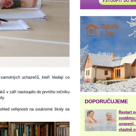
VSTOUPIT DO B
 samotných uchazečů, kteří hledají co
ků v září nastoupilo do prvního ročníku
ly.
DOPORUČUJEME
 pohled veřejnosti na soukromé školy se
Restart 
systému:
unavení, 
vlastně 