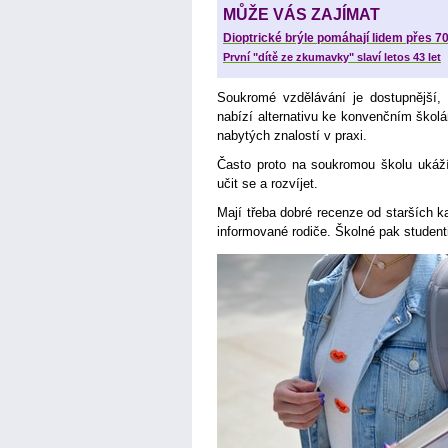
MŮŽE VÁS ZAJÍMAT
Dioptrické brýle pomáhají lidem přes 70
První "dítě ze zkumavky" slaví letos 43 let
Soukromé vzdělávání je dostupnější, 
nabízí alternativu ke konvenčním školá
nabytých znalostí v praxi.
Často proto na soukromou školu ukáží
učit se a rozvíjet.
Mají třeba dobré recenze od starších 
informované rodiče. Školné pak student