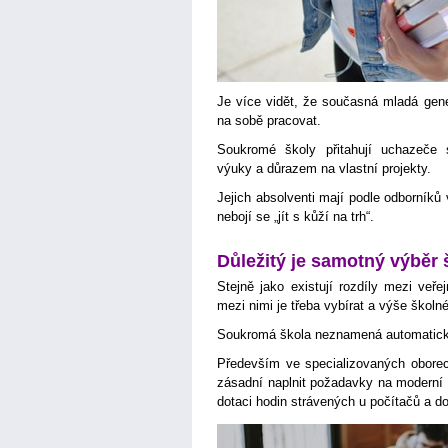
Je více vidět, že současná mladá gene
na sobě pracovat.
Soukromé školy přitahují uchazeče 
výuky a důrazem na vlastní projekty.
Jejich absolventi mají podle odborníků 
nebojí se „jít s kůží na trh“.
Důležitý je samotný výběr 
Stejně jako existují rozdíly mezi veře
mezi nimi je třeba vybírat a výše školné
Soukromá škola neznamená automaticky
Především ve specializovaných oborech
zásadní naplnit požadavky na moderní 
dotaci hodin strávených u počítačů a do