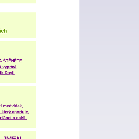
ách
TA ŠTĚNĚTE
ů vypráví
ík Doyll
í medvídek,
 který aportuje,
ťánci a další.
H JMEN