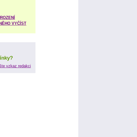
ROZENÍ
 NĚHO VYČÍST
ínky?
šte vzkaz redakci