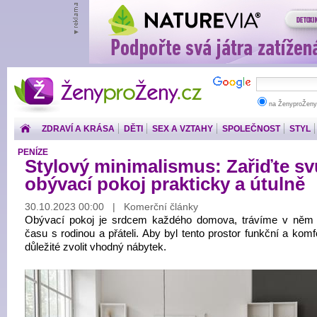
ŽenyproŽeny.cz
na ŽenyproŽeny
ZDRAVÍ A KRÁSA
DĚTI
SEX A VZTAHY
SPOLEČNOST
STYL
PENÍZE
Stylový minimalismus: Zařiďte sv
obývací pokoj prakticky a útulně
30.10.2023 00:00 | Komerční články
Obývací pokoj je srdcem každého domova, trávíme v ně
času s rodinou a přáteli. Aby byl tento prostor funkční a komfo
důležité zvolit vhodný nábytek.