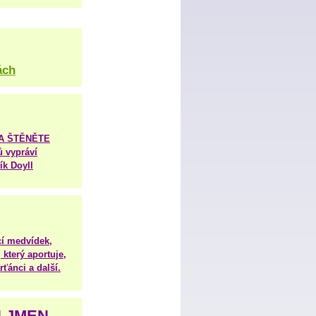
ách
TA ŠTĚNĚTE
ů vypráví
ík Doyll
í medvídek,
 který aportuje,
ťánci a další.
H JMEN