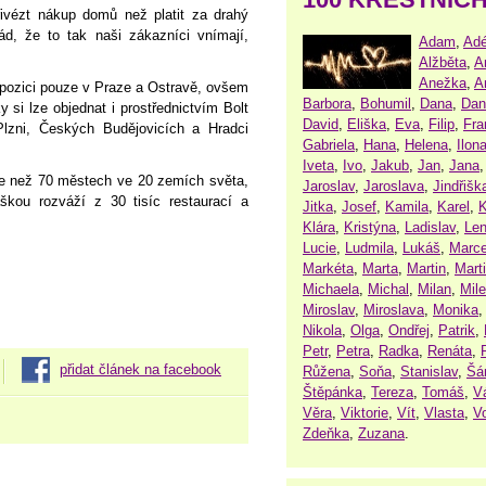
řivézt nákup domů než platit za drahý
d, že to tak naši zákazníci vnímají,
Adam
,
Adé
Alžběta
,
A
Anežka
,
A
ispozici pouze v Praze a Ostravě, ovšem
Barbora
,
Bohumil
,
Dana
,
Dan
y si lze objednat i prostřednictvím Bolt
David
,
Eliška
,
Eva
,
Filip
,
Fra
lzni, Českých Budějovicích a Hradci
Gabriela
,
Hana
,
Helena
,
Ilon
Iveta
,
Ivo
,
Jakub
,
Jan
,
Jana
ce než 70 městech ve 20 zemích světa,
Jaroslav
,
Jaroslava
,
Jindřišk
škou rozváží z 30 tisíc restaurací a
Jitka
,
Josef
,
Kamila
,
Karel
,
K
Klára
,
Kristýna
,
Ladislav
,
Le
Lucie
,
Ludmila
,
Lukáš
,
Marce
Markéta
,
Marta
,
Martin
,
Mart
Michaela
,
Michal
,
Milan
,
Mil
Miroslav
,
Miroslava
,
Monika
Nikola
,
Olga
,
Ondřej
,
Patrik
,
Petr
,
Petra
,
Radka
,
Renáta
,
přidat článek na facebook
Růžena
,
Soňa
,
Stanislav
,
Šá
Štěpánka
,
Tereza
,
Tomáš
,
V
Věra
,
Viktorie
,
Vít
,
Vlasta
,
V
Zdeňka
,
Zuzana
.