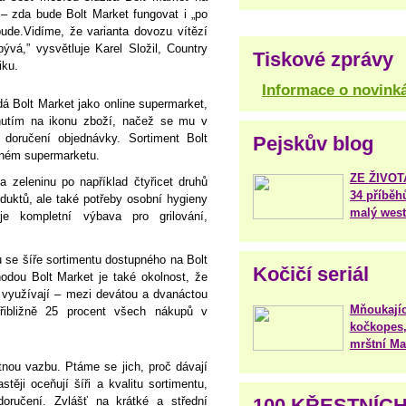
– zda bude Bolt Market fungovat i „po
ude.Vidíme, že varianta dovozu vítězí
ývá,” vysvětluje Karel Složil, Country
Tiskové zprávy
iku.
Informace o novink
á Bolt Market jako online supermarket,
knutím na ikonu zboží, načež se mu v
doručení objednávky. Sortiment Bolt
Pejskův blog
ěžném supermarketu.
ZE ŽIVO
 zeleninu po například čtyřicet druhů
34 příběh
duktů, ale také potřeby osobní hygieny
malý west
je kompletní výbava pro grilování,
 se šíře sortimentu dostupného na Bolt
Kočičí seriál
odou Bolt Market je také okolnost, že
i využívají – mezi devátou a dvanáctou
Mňoukajíc
řibližně 25 procent všech nákupů v
kočkopes,
mrštní Mar
nou vazbu. Ptáme se jich, proč dávají
těji oceňují šíři a kvalitu sortimentu,
100 KŘESTNÍC
oručení. Zvlášť na krátké a střední