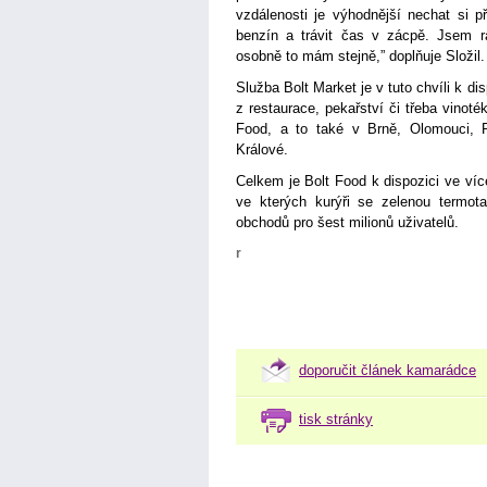
vzdálenosti je výhodnější nechat si p
benzín a trávit čas v zácpě. Jsem rá
osobně to mám stejně,” doplňuje Složil.
Služba Bolt Market je v tuto chvíli k d
z restaurace, pekařství či třeba vinoték
Food, a to také v Brně, Olomouci, P
Králové.
Celkem je Bolt Food k dispozici ve ví
ve kterých kurýři se zelenou termota
obchodů pro šest milionů uživatelů.
r
doporučit článek kamarádce
tisk stránky