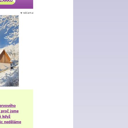
AZÁRKU
nervového
 proč jsme
i když
nic neděláme