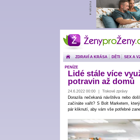
ŽenyproŽeny.cz
ZDRAVÍ A KRÁSA
DĚTI
SEX A V
PENÍZE
Lidé stále více vyu
potravin až domů
24.6.2022 00:00 | Tiskové zprávy
Dorazila nečekaná návštěva nebo došla
začínáte vařit? S Bolt Marketem, který
pár kliknutí, aby vám vše potřebné zane