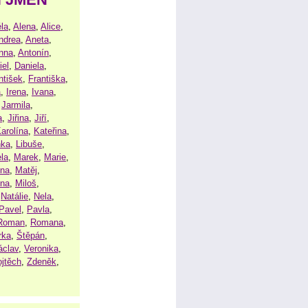
la
,
Alena
,
Alice
,
ndrea
,
Aneta
,
nna
,
Antonín
,
iel
,
Daniela
,
ntišek
,
Františka
,
a
,
Irena
,
Ivana
,
,
Jarmila
,
a
,
Jiřina
,
Jiří
,
arolína
,
Kateřina
,
nka
,
Libuše
,
la
,
Marek
,
Marie
,
ina
,
Matěj
,
ena
,
Miloš
,
,
Natálie
,
Nela
,
Pavel
,
Pavla
,
Roman
,
Romana
,
rka
,
Štěpán
,
áclav
,
Veronika
,
ojtěch
,
Zdeněk
,