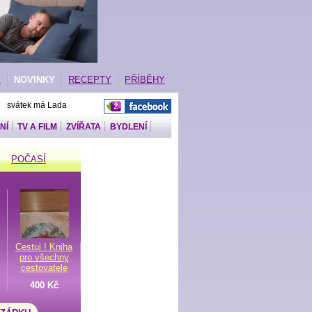
E
NOVINKY
RECEPTY
PŘÍBĚHY
| svátek má Lada
NÍ
TV A FILM
ZVÍŘATA
BYDLENÍ
POČASÍ
Cestuj ! Kniha
pro všechny
cestovatele
400 Kč