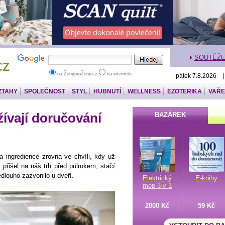
SOUTĚŽ
na ŽenyproŽeny.cz
na internetu
pátek 7.8.2026 
ZTAHY
SPOLEČNOST
STYL
HUBNUTÍ
WELLNESS
EZOTERIKA
VAŘE
žívají doručování
BAZÁREK
 ingredience zrovna ve chvíli, kdy už
 přišel na náš trh před půlrokem, stačí
dlouho zazvonilo u dveří.
Elektrický
E-knihy
mop 3 v 1
2000 Kč
59 Kč