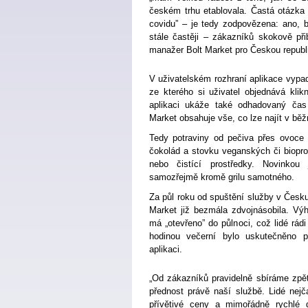
českém trhu etablovala. Častá otázka 
covidu” – je tedy zodpovězena: ano, b
stále častěji – zákazníků skokově přib
manažer Bolt Market pro Českou republ
V uživatelském rozhraní aplikace vypad
ze kterého si uživatel objednává kli
aplikaci ukáže také odhadovaný čas 
Market obsahuje vše, co lze najít v b
Tedy potraviny od pečiva přes ovoce a
čokolád a stovku veganských či biopro
nebo čistící prostředky. Novinkou 
samozřejmě kromě grilu samotného.
Za půl roku od spuštění služby v Česku
Market již bezmála zdvojnásobila. Výh
má „otevřeno” do půlnoci, což lidé rád
hodinou večerní bylo uskutečněno p
aplikaci.
„Od zákazníků pravidelně sbíráme zpět
přednost právě naší službě. Lidé nejčas
přívětivé ceny a mimořádně rychlé d