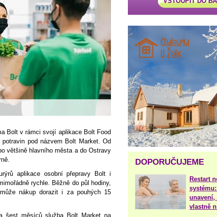
VSTOUPIT DO B
a Bolt v rámci svojí aplikace Bolt Food
 potravin pod názvem Bolt Market. Od
 po většině hlavního města a do Ostravy
rně.
DOPORUČUJEME
urýrů aplikace osobní přepravy Bolt i
Restart 
mimořádně rychle. Běžně do půl hodiny,
systému:
 může nákup dorazit i za pouhých 15
unavení, 
vlastně 
a šest měsíců služba Bolt Market na