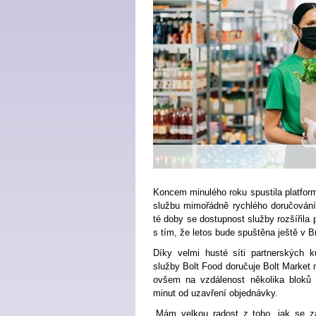
Koncem minulého roku spustila platform
službu mimořádně rychlého doručování
té doby se dostupnost služby rozšířila
s tím, že letos bude spuštěna ještě v B
Díky velmi husté síti partnerských k
služby Bolt Food doručuje Bolt Market 
ovšem na vzdálenost několika bloků
minut od uzavření objednávky.
„Mám velkou radost z toho, jak se z