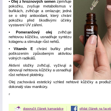
•
Olej z hroznových semen
zjemňuje
pokožku, zvyšuje metabolismus v
buňkách, zvlhčuje a omlazuje; jedná
se o silný antioxidant, který chrání
pokožku před škodlivými účinky
vystavení UV záření.
•
Pomerančový olej
zvlhčuje
nehtovou kůžičku, usnadňuje syntézu
kolagenu a stimuluje růst nehtů.
•
Vitamín E
chrání buňky před
poškozením způsobeným aktivitou
volných radikálů.
Aktivní složky zvlhčují, vyživují a
obnovují nehtovou kůžičky a usnadňují
růst nehtové ploténky.
Olej zachovává estetický vzhled nehtové kůžičky a prodluž
dokonalý stav manikúry.
r
doporučit článek kamarádce
přidat článek na face