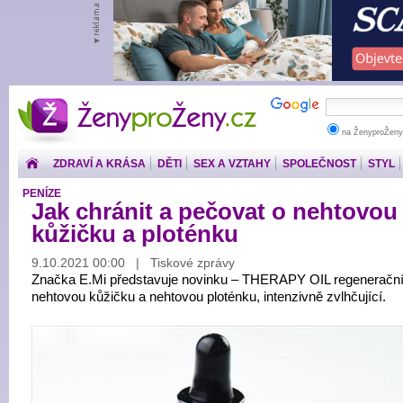
ŽenyproŽeny.cz
na ŽenyproŽeny
ZDRAVÍ A KRÁSA
DĚTI
SEX A VZTAHY
SPOLEČNOST
STYL
PENÍZE
Jak chránit a pečovat o nehtovou
kůžičku a ploténku
9.10.2021 00:00 | Tiskové zprávy
Značka E.Mi představuje novinku – THERAPY OIL regenerační 
nehtovou kůžičku a nehtovou ploténku, intenzivně zvlhčující.