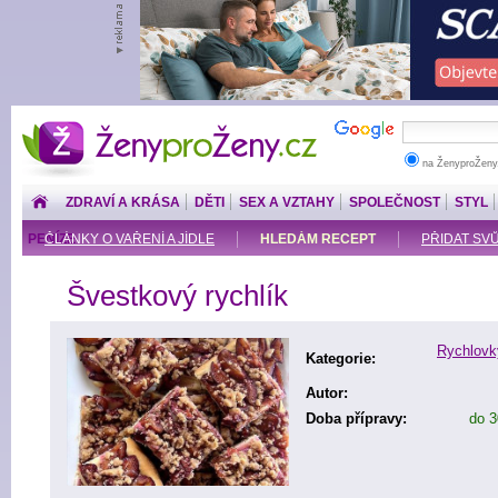
ŽenyproŽeny.cz
na ŽenyproŽeny
ZDRAVÍ A KRÁSA
DĚTI
SEX A VZTAHY
SPOLEČNOST
STYL
PENÍZE
ČLÁNKY O VAŘENÍ A JÍDLE
HLEDÁM RECEPT
PŘIDAT SV
Švestkový rychlík
Rychlovk
Kategorie:
Autor:
Doba přípravy:
do 3