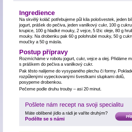
Ingredience
Na skvělý koláč potřebujeme půl kila pološvestek, jeden bí
jogurt, prášek do pečiva, jeden vanilkový cukr, 100 g cukru
krupice, 100 g hladké mouky, 2 vejce, 5 lžic oleje, 80 g hru
mouky. Na drobenku pak 60 g polohrubé mouky, 50 g cukr
moučky a 50 g másla.
Postup přípravy
Rozmícháme v robotu jogurt, cukr, vejce a olej. Přidáme 
s práškem do pečiva a vanilkový cukr.
Pak těsto nalijeme do vysypaného plechu či formy. Pokla
rozpůlenými vypeckovanými švestkami slupkami dolů,
posypeme drobenkou.
Pečeme podle druhu trouby – asi 20 minut.
Pošlete nám recept na svoji specialitu
Máte oblíbené jídlo a rádi je vaříte druhým?
PŘIDAT
Podělte se s námi