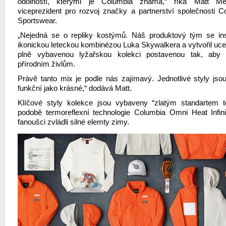
odolností, kterými je Columbia známá,“ říká Matt Mer
viceprezident pro rozvoj značky a partnerství společnosti C
Sportswear.
„Nejedná se o repliky kostýmů. Náš produktový tým se ins
ikonickou leteckou kombinézou Luka Skywalkera a vytvořil uce
plně vybavenou lyžařskou kolekci postavenou tak, aby 
přírodním živlům.
Právě tanto mix je podle nás zajímavý. Jednotlivé styly jsou
funkční jako krásné,“ dodává Matt.
Klíčové styly kolekce jsou vybaveny “zlatým standartem t
podobě termoreflexní technologie Columbia Omni Heat Infini
fanoušci zvládli silné elemty zimy.