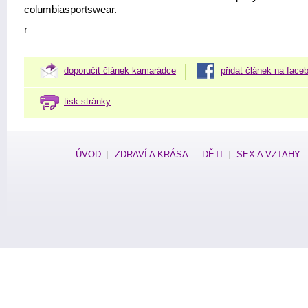
columbiasportswear.
r
doporučit článek kamarádce
přidat článek na face
tisk stránky
ÚVOD
ZDRAVÍ A KRÁSA
DĚTI
SEX A VZTAHY