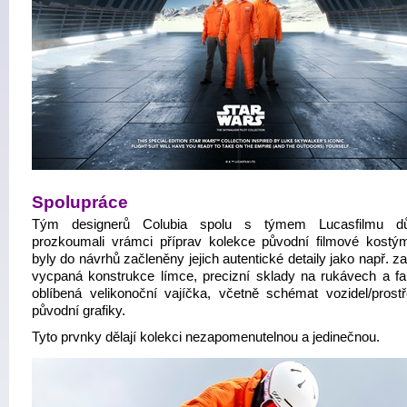
Spolupráce
Tým designerů Colubia spolu s týmem Lucasfilmu dů
prozkoumali vrámci příprav kolekce původní filmové kostý
byly do návrhů začleněny jejich autentické detaily jako např. z
vycpaná konstrukce límce, precizní sklady na rukávech a f
oblíbená velikonoční vajíčka, včetně schémat vozidel/prost
původní grafiky.
Tyto prvnky dělají kolekci nezapomenutelnou a jedinečnou.