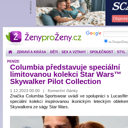
ŽenyproŽeny.cz
na ŽenyproŽeny
ZDRAVÍ A KRÁSA
DĚTI
SEX A VZTAHY
SPOLEČNOST
STYL
PENÍZE
Columbia představuje speciální
limitovanou kolekci Star Wars™
Skywalker Pilot Collection
1.12.2023 00:00 | Komerční články
Značka Columbia Sportswear uvádí ve spolupráci s Lucasfilm
speciální kolekci inspirovanou ikonickým leteckým oblek
Skywalkera ze ságy Star Wars.