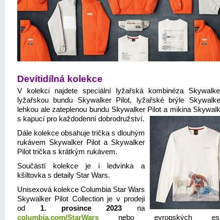
Devítidílná kolekce
V kolekci najdete speciální lyžařská kombinéza Skywalker
lyžařskou bundu Skywalker Pilot, lyžařské brýle Skywalker
lehkou ale zateplenou bundu Skywalker Pilot a mikina
Skywalke
s kapucí pro každodenní dobrodružství.
Dále kolekce obsahuje trička s dlouhým
rukávem Skywalker Pilot a Skywalker
Pilot trička s krátkým rukávem.
Součástí kolekce je i ledvinka a
kšiltovka s detaily Star Wars.
Unisexová kolekce Columbia Star Wars
Skywalker Pilot Collection je v prodeji
od
1. prosince 2023
na
columbia.com/StarWars
nebo evropských esh