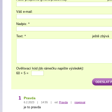
Váš e-mail:
Nadpis: *
Text: *
ještě zbývá
Ověřovací kód
(do rámečku napište výsledek)
:
60 + 5 =
1
Pravda
6.2.2023 | 14:55 | od:
Pravda
|
reagovat
je to pravda