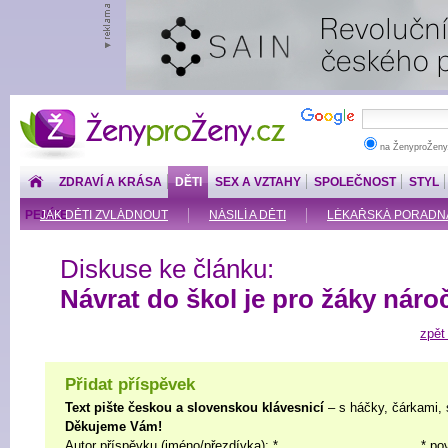
ŽenyproŽeny.cz
na ŽenyproŽeny
ZDRAVÍ A KRÁSA
DĚTI
SEX A VZTAHY
SPOLEČNOST
STYL
PENÍZE
JAK DĚTI ZVLÁDNOUT
NÁSILÍ A DĚTI
LÉKAŘSKÁ PORADNA: O
Diskuse ke článku:
Návrat do škol je pro žáky náro
zpět
Přidat příspěvek
Text pište českou a slovenskou klávesnicí
– s háčky, čárkami, 
Děkujeme Vám!
Autor příspěvku (jméno/přezdívka): *
* po