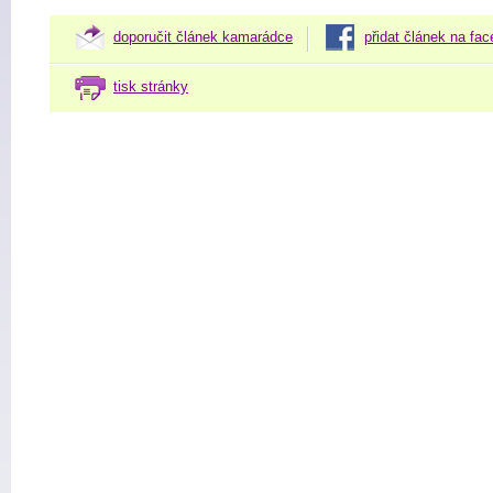
doporučit článek kamarádce
přidat článek na fa
tisk stránky