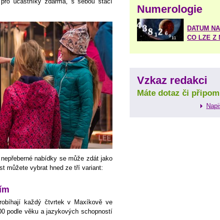
 pro účastníky zdarma, s sebou stačí
Numerologie
DATUM NA
CO LZE Z
Vzkaz redakci
Máte dotaz či připom
Napi
 nepřeberné nabídky se může zdát jako
st můžete vybrat hned ze tří variant:
čím
robíhají každý čtvrtek v Maxíkově ve
.00 podle věku a jazykových schopností