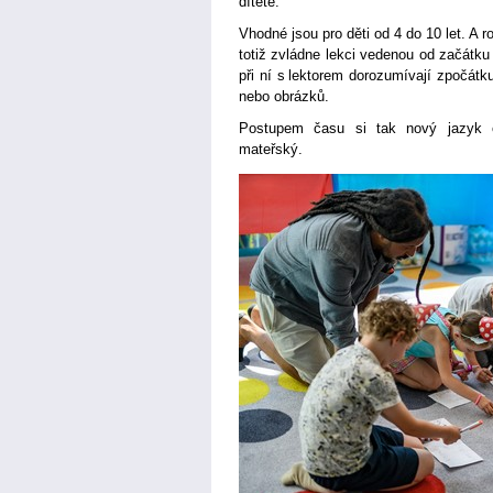
dítěte.
Vhodné jsou pro děti od 4 do 10 let. A r
totiž zvládne lekci vedenou od začátku
při ní s lektorem dorozumívají zpočá
nebo obrázků.
Postupem času si tak nový jazyk o
mateřský.