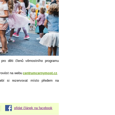
pro děti členů věrnostního programu
provést na webu
centrumcernymost.cz
.
řebí si rezervovat místo předem na
přidat článek na facebook