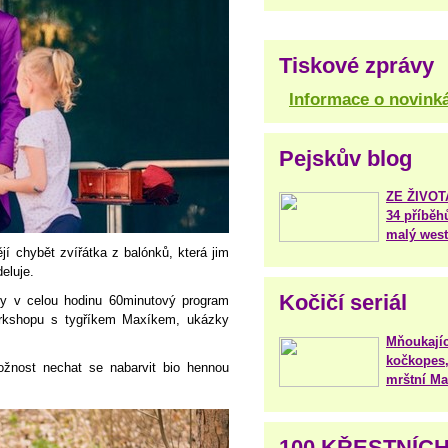
Tiskové zprávy
Informace o novink
Pejskův blog
ZE ŽIVO
34 příběh
malý west
í chybět zvířátka z balónků, která jim
eluje.
Kočičí seriál
y v celou hodinu 60minutový program
orkshopu s tygříkem Maxíkem, ukázky
Mňoukajíc
kočkopes,
žnost nechat se nabarvit bio hennou
mrštní Mar
100 KŘESTNÍC