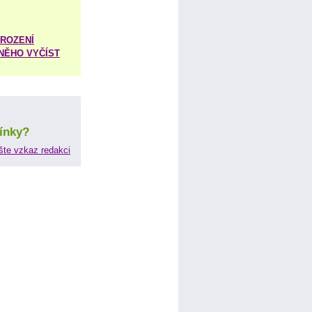
ROZENÍ
 NĚHO VYČÍST
ínky?
šte vzkaz redakci