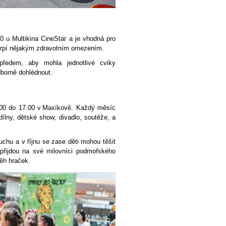
0 u Multikina CineStar a je vhodná pro
é trpí nějakým zdravotním omezením.
předem, aby mohla jednotlivé cviky
dborně dohlédnout.
m
.00 do 17.00 v Maxíkově. Každý měsíc
dílny, dětské show, divadlo, soutěže, a
!
uchu a v říjnu se zase děti mohou těšit
 přijdou na své milovníci podmořského
běh hraček.