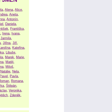
la
,
Alena
,
Alice
,
ndrea
,
Aneta
,
nna
,
Antonín
,
iel
,
Daniela
,
ntišek
,
Františka
,
a
,
Irena
,
Ivana
,
,
Jarmila
,
a
,
Jiřina
,
Jiří
,
arolína
,
Kateřina
,
nka
,
Libuše
,
la
,
Marek
,
Marie
,
ina
,
Matěj
,
ena
,
Miloš
,
,
Natálie
,
Nela
,
Pavel
,
Pavla
,
Roman
,
Romana
,
rka
,
Štěpán
,
áclav
,
Veronika
,
ojtěch
,
Zdeněk
,