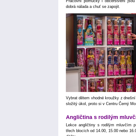
Pracovní pomůcky i občerstvení jsou
dobrá nálada a chuť se zapojit.
Vybrat dětem vhodné kroužky z dnešní
složitý úkol, proto si v Centru Černý Mo
Angličtina s rodilým mluv
Lekce angličtiny s rodilým mluvčím p
třech blocích od 14.00, 15.00 nebo 16