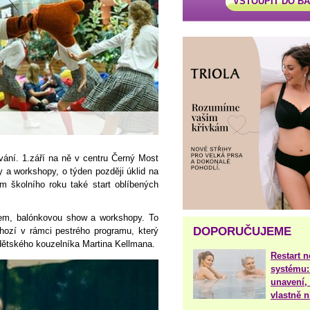
VSTOUPIT DO B
ávání. 1.září na ně v centru Černý Most
 a workshopy, o týden později úklid na
 školního roku také start oblíbených
kem, balónkovou show a workshopy. To
DOPORUČUJEME
hozí v rámci pestrého programu, který
dětského kouzelníka Martina Kellmana.
Restart 
systému:
unavení, 
vlastně 