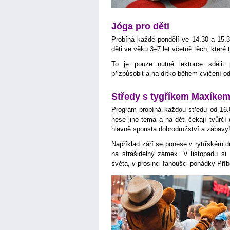
Jóga pro děti
Probíhá každé pondělí ve 14.30 a 15.3
děti ve věku 3–7 let včetně těch, kter
To je pouze nutné lektorce sdělit 
přizpůsobit a na dítko během cvičení o
Středy s tygříkem Maxíke
Program probíhá každou středu od 16
nese jiné téma a na děti čekají tvůrčí 
hlavně spousta dobrodružství a zábavy
Například září se ponese v rytířském d
na strašidelný zámek. V listopadu si
světa, v prosinci fanoušci pohádky Pří