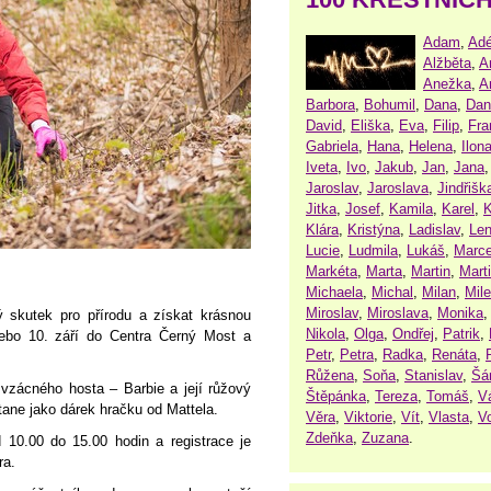
Adam
,
Adé
Alžběta
,
A
Anežka
,
A
Barbora
,
Bohumil
,
Dana
,
Dan
David
,
Eliška
,
Eva
,
Filip
,
Fra
Gabriela
,
Hana
,
Helena
,
Ilon
Iveta
,
Ivo
,
Jakub
,
Jan
,
Jana
Jaroslav
,
Jaroslava
,
Jindřišk
Jitka
,
Josef
,
Kamila
,
Karel
,
K
Klára
,
Kristýna
,
Ladislav
,
Le
Lucie
,
Ludmila
,
Lukáš
,
Marce
Markéta
,
Marta
,
Martin
,
Mart
Michaela
,
Michal
,
Milan
,
Mil
Miroslav
,
Miroslava
,
Monika
 skutek pro přírodu a získat krásnou
Nikola
,
Olga
,
Ondřej
,
Patrik
,
nebo 10. září do Centra Černý Most a
Petr
,
Petra
,
Radka
,
Renáta
,
Růžena
,
Soňa
,
Stanislav
,
Šá
vzácného hosta – Barbie a její růžový
Štěpánka
,
Tereza
,
Tomáš
,
V
stane jako dárek hračku od Mattela.
Věra
,
Viktorie
,
Vít
,
Vlasta
,
V
Zdeňka
,
Zuzana
.
10.00 do 15.00 hodin a registrace je
ra.