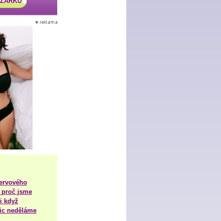
AZÁRKU
nervového
 proč jsme
i když
nic neděláme