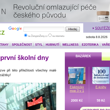
SOUTĚŽ
na ŽenyproŽeny.cz
na internetu
sobota 8.8.2026
ZTAHY
SPOLEČNOST
STYL
HUBNUTÍ
WELLNESS
EZOTERIKA
VAŘE
 první školní dny
BAZÁREK
e při této příležitosti všechny malé
zážitky!
Elektrický
E-knihy
mop 3 v 1
2000 Kč
59 Kč