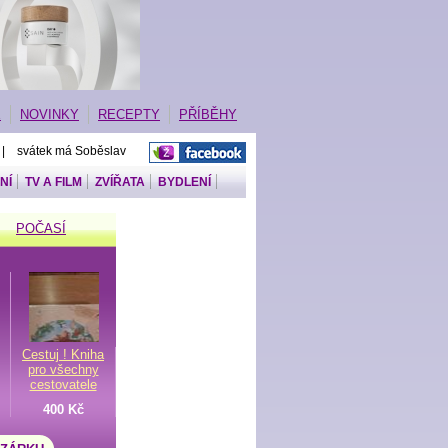
E
NOVINKY
RECEPTY
PŘÍBĚHY
 | svátek má Soběslav
NÍ
TV A FILM
ZVÍŘATA
BYDLENÍ
POČASÍ
Cestuj ! Kniha
pro všechny
cestovatele
400 Kč