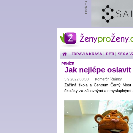
ŽenyproŽeny.cz
ZDRAVÍ A KRÁSA
DĚTI
SEX A V
PENÍZE
Jak nejlépe oslavit
5.9.2022 00:00 | Komerční články
Začíná škola a Centrum Černý Most zv
školáky za zábavnými a smysluplnými 