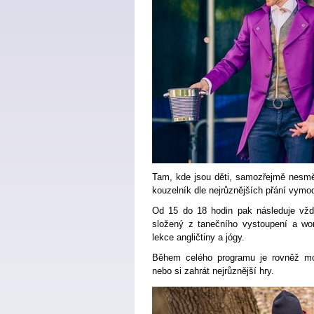
Tam, kde jsou děti, samozřejmě nesměj
kouzelník dle nejrůznějších přání vymod
Od 15 do 18 hodin pak následuje vžd
složený z tanečního vystoupení a w
lekce angličtiny a jógy.
Během celého programu je rovněž mo
nebo si zahrát nejrůznější hry.