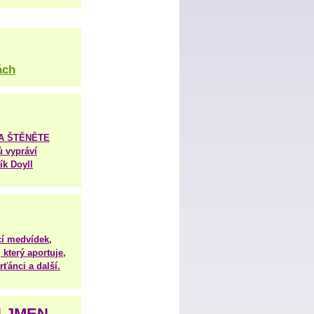
ách
TA ŠTĚNĚTE
ů vypráví
ík Doyll
í medvídek,
 který aportuje,
ťánci a další.
H JMEN